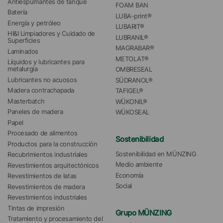
Antiespumantes de tanque
FOAM BAN
Batería
LUBA-print®
Energía y petróleo
LUBARIT®
HI&I Limpiadores y Cuidado de 
LUBRANIL®
Superficies
MAGRABAR®
Laminados
METOLAT®
Líquidos y lubricantes para 
metalurgia
OMBRESEAL
Lubricantes no acuosos
SÜDRANOL®
Madera contrachapada
TAFIGEL®
Masterbatch
WÜKONIL®
Paneles de madera
WÜKOSEAL
Papel
Procesado de alimentos
Sostenibilidad
Productos para la construcción
Sostenibilidad en MÜNZING
Recubrimientos industriales
Medio ambiente
Revestimientos arquitectónicos
Economía
Revestimientos de latas
Social
Revestimientos de madera
Revestimientos industriales
Tintas de impresión
Grupo MÜNZING
Tratamiento y procesamiento del 