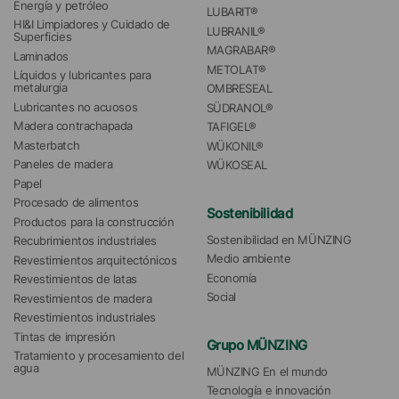
Energía y petróleo
LUBARIT®
HI&I Limpiadores y Cuidado de 
LUBRANIL®
Superficies
MAGRABAR®
Laminados
METOLAT®
Líquidos y lubricantes para 
metalurgia
OMBRESEAL
Lubricantes no acuosos
SÜDRANOL®
Madera contrachapada
TAFIGEL®
Masterbatch
WÜKONIL®
Paneles de madera
WÜKOSEAL
Papel
Procesado de alimentos
Sostenibilidad
Productos para la construcción
Sostenibilidad en MÜNZING
Recubrimientos industriales
Medio ambiente
Revestimientos arquitectónicos
Economía
Revestimientos de latas
Social
Revestimientos de madera
Revestimientos industriales
Tintas de impresión
Grupo MÜNZING
Tratamiento y procesamiento del 
agua 
MÜNZING En el mundo
Tecnología e innovación