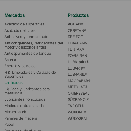
Mercados
Productos
Acabado de superficies
AGITAN®
Acabado del cuero
CERETAN®
Adhesivos y termosellado
DEE FO®
Anticongelantes, refrigerantes del 
EDAPLAN®
motor y descongelantes
FENTAK®
Antiespumantes de tanque
FOAM BAN
Batería
LUBA-print®
Energía y petróleo
LUBARIT®
HI&I Limpiadores y Cuidado de 
LUBRANIL®
Superficies
MAGRABAR®
Laminados
METOLAT®
Líquidos y lubricantes para 
metalurgia
OMBRESEAL
Lubricantes no acuosos
SÜDRANOL®
Madera contrachapada
TAFIGEL®
Masterbatch
WÜKONIL®
Paneles de madera
WÜKOSEAL
Papel
Procesado de alimentos