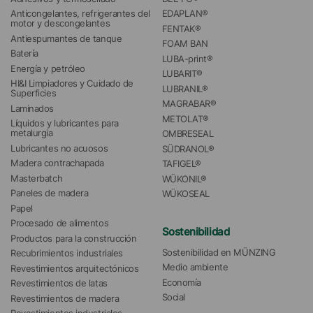
Anticongelantes, refrigerantes del 
EDAPLAN®
motor y descongelantes
FENTAK®
Antiespumantes de tanque
FOAM BAN
Batería
LUBA-print®
Energía y petróleo
LUBARIT®
HI&I Limpiadores y Cuidado de 
LUBRANIL®
Superficies
MAGRABAR®
Laminados
METOLAT®
Líquidos y lubricantes para 
metalurgia
OMBRESEAL
Lubricantes no acuosos
SÜDRANOL®
Madera contrachapada
TAFIGEL®
Masterbatch
WÜKONIL®
Paneles de madera
WÜKOSEAL
Papel
Procesado de alimentos
Sostenibilidad
Productos para la construcción
Sostenibilidad en MÜNZING
Recubrimientos industriales
Medio ambiente
Revestimientos arquitectónicos
Economía
Revestimientos de latas
Social
Revestimientos de madera