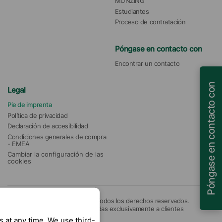
MÜNZING
Estudiantes
Proceso de contratación
Póngase en contacto con
Encontrar un contacto
Póngase en contacto con
Legal
Pie de imprenta
Política de privacidad
Declaración de accesibilidad
Condiciones generales de compra 
- EMEA
Cambiar la configuración de las 
cookies
© 2026 Münzing Corporation. Todos los derechos reservados.
Nuestras ofertas están destinadas exclusivamente a clientes
empresariales.
 at any time. We use third-