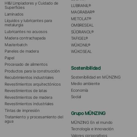
HI&I Limpiadores y Cuidado de 
LUBRANIL®
Superficies
MAGRABAR®
Laminados
METOLAT®
Líquidos y lubricantes para 
metalurgia
OMBRESEAL
Lubricantes no acuosos
SÜDRANOL®
Madera contrachapada
TAFIGEL®
Masterbatch
WÜKONIL®
Paneles de madera
WÜKOSEAL
Papel
Procesado de alimentos
Sostenibilidad
Productos para la construcción
Sostenibilidad en MÜNZING
Recubrimientos industriales
Medio ambiente
Revestimientos arquitectónicos
Economía
Revestimientos de latas
Social
Revestimientos de madera
Revestimientos industriales
Tintas de impresión
Grupo MÜNZING
Tratamiento y procesamiento del 
agua 
MÜNZING En el mundo
Tecnología e innovación
Valores corporativos