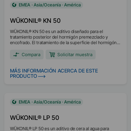
EMEA · Asia/Oceanía · América
WÜKONIL® KN 50
WÜKONIL® KN 50 es un aditivo diseñado para el
tratamiento posterior del hormigón premezclado y
encofrado. El tratamiento de la superficie del hormigón
con WÜKONIL® KN 50 mejora la retención de agua y
permite un buen fraguado. También, a elevadas
Compara
Solicitar muestra
temperaturas exteriores, evita tener que rociar agua
sobre la superficie del hormigón ni realizar un
recubrimiento.
MÁS INFORMACIÓN ACERCA DE ESTE
PRODUCTO
EMEA · Asia/Oceanía · América
WÜKONIL® LP 50
WÜKONIL® LP 50 es un aditivo de cera al agua para