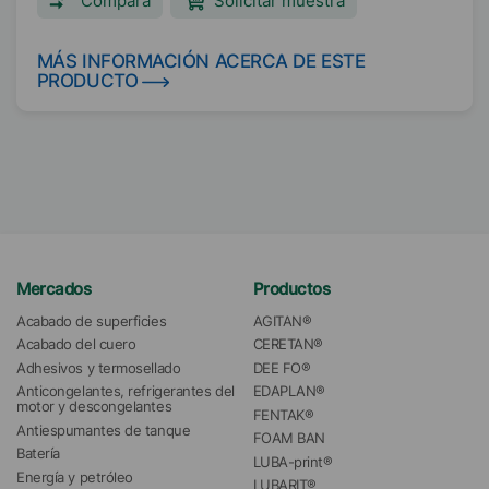
Compara
Solicitar muestra
MÁS INFORMACIÓN ACERCA DE ESTE
PRODUCTO
Mercados
Productos
Acabado de superficies
AGITAN®
Acabado del cuero
CERETAN®
Adhesivos y termosellado
DEE FO®
Anticongelantes, refrigerantes del 
EDAPLAN®
motor y descongelantes
FENTAK®
Antiespumantes de tanque
FOAM BAN
Batería
LUBA-print®
Energía y petróleo
LUBARIT®