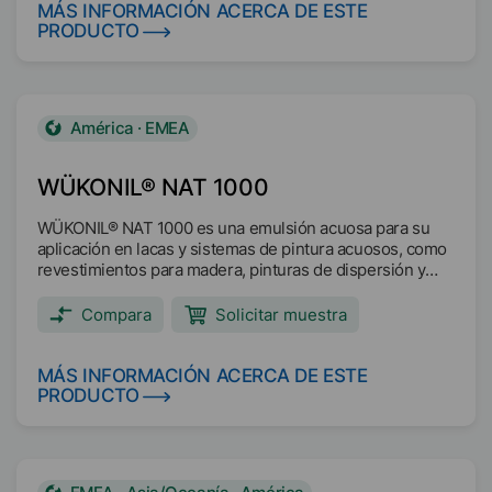
MÁS INFORMACIÓN ACERCA DE ESTE
PRODUCTO
América · EMEA
WÜKONIL® NAT 1000
WÜKONIL® NAT 1000 es una emulsión acuosa para su
aplicación en lacas y sistemas de pintura acuosos, como
revestimientos para madera, pinturas de dispersión y
yesos. Contenido de materias primas renovables >90 %
(calculado sobre el contenido en sólidos) Contenido de
Compara
Solicitar muestra
materias primas fácilmente biodegradables >90 %
(calculado sobre el contenido en sólidos) Mejora la
resistencia a la lluvia temprana y proporciona buenas
MÁS INFORMACIÓN ACERCA DE ESTE
propiedades hidrófugas. El secado a temperaturas entre
PRODUCTO
60 y 80 °C puede aumentar adicionalmente el efecto
hidrófugo. Baja acumulación de suciedad. Brillo.
Deslizamiento. Antibloqueo.