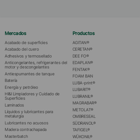
Mercados
Productos
Acabado de superficies
AGITAN®
Acabado del cuero
CERETAN®
Adhesivos y termosellado
DEE FO®
Anticongelantes, refrigerantes del 
EDAPLAN®
motor y descongelantes
FENTAK®
Antiespumantes de tanque
FOAM BAN
Batería
LUBA-print®
Energía y petróleo
LUBARIT®
HI&I Limpiadores y Cuidado de 
LUBRANIL®
Superficies
MAGRABAR®
Laminados
METOLAT®
Líquidos y lubricantes para 
metalurgia
OMBRESEAL
Lubricantes no acuosos
SÜDRANOL®
Madera contrachapada
TAFIGEL®
Masterbatch
WÜKONIL®