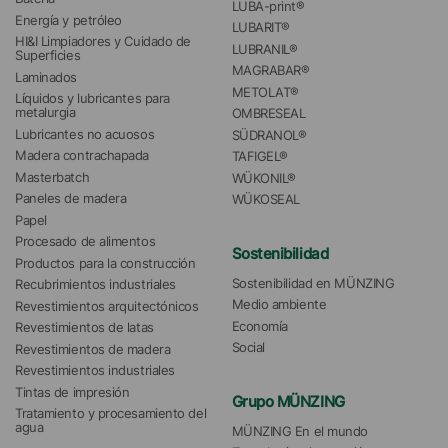
LUBA-print®
Energía y petróleo
LUBARIT®
HI&I Limpiadores y Cuidado de 
LUBRANIL®
Superficies
MAGRABAR®
Laminados
METOLAT®
Líquidos y lubricantes para 
metalurgia
OMBRESEAL
Lubricantes no acuosos
SÜDRANOL®
Madera contrachapada
TAFIGEL®
Masterbatch
WÜKONIL®
Paneles de madera
WÜKOSEAL
Papel
Procesado de alimentos
Sostenibilidad
Productos para la construcción
Sostenibilidad en MÜNZING
Recubrimientos industriales
Medio ambiente
Revestimientos arquitectónicos
Economía
Revestimientos de latas
Social
Revestimientos de madera
Revestimientos industriales
Tintas de impresión
Grupo MÜNZING
Tratamiento y procesamiento del 
agua 
MÜNZING En el mundo