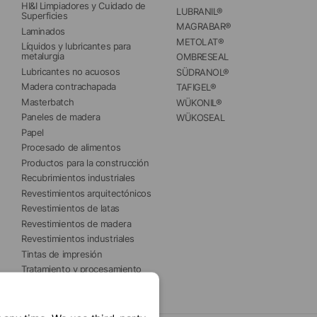
HI&I Limpiadores y Cuidado de 
LUBRANIL®
Superficies
MAGRABAR®
Laminados
METOLAT®
Líquidos y lubricantes para 
metalurgia
OMBRESEAL
Lubricantes no acuosos
SÜDRANOL®
Madera contrachapada
TAFIGEL®
Masterbatch
WÜKONIL®
Paneles de madera
WÜKOSEAL
Papel
Procesado de alimentos
Productos para la construcción
Recubrimientos industriales
Revestimientos arquitectónicos
Revestimientos de latas
Revestimientos de madera
Revestimientos industriales
Tintas de impresión
Tratamiento y procesamiento 
del agua 