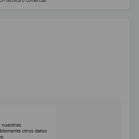
ón técnica o comercial.
 nuestras
iblemente otros datos
e.