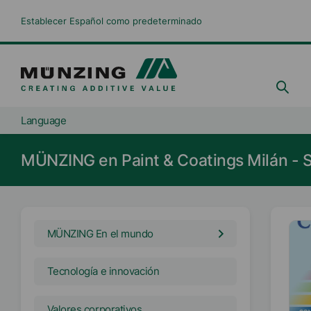
Establecer Español como predeterminado
Language
MÜNZING en Paint & Coatings Milán - 
MÜNZING En el mundo
Tecnología e innovación
Valores corporativos