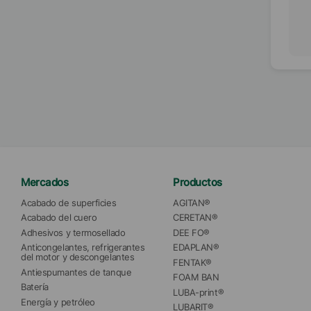
Mercados
Productos
Acabado de superficies
AGITAN®
Acabado del cuero
CERETAN®
Adhesivos y termosellado
DEE FO®
Anticongelantes, refrigerantes 
EDAPLAN®
del motor y descongelantes
FENTAK®
Antiespumantes de tanque
FOAM BAN
Batería
LUBA-print®
Energía y petróleo
LUBARIT®