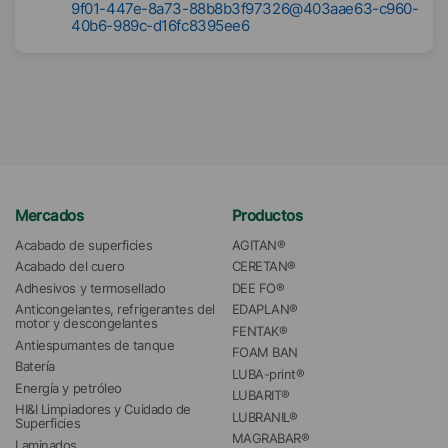
9f01-447e-8a73-88b8b3f97326@403aae63-c960-
40b6-989c-d16fc8395ee6
Mercados
Productos
Acabado de superficies
AGITAN®
Acabado del cuero
CERETAN®
Adhesivos y termosellado
DEE FO®
Anticongelantes, refrigerantes del 
EDAPLAN®
motor y descongelantes
FENTAK®
Antiespumantes de tanque
FOAM BAN
Batería
LUBA-print®
Energía y petróleo
LUBARIT®
HI&I Limpiadores y Cuidado de 
LUBRANIL®
Superficies
MAGRABAR®
Laminados