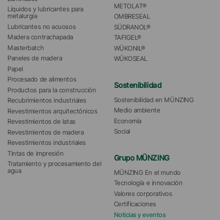
METOLAT®
Líquidos y lubricantes para 
metalurgia
OMBRESEAL
Lubricantes no acuosos
SÜDRANOL®
Madera contrachapada
TAFIGEL®
Masterbatch
WÜKONIL®
Paneles de madera
WÜKOSEAL
Papel
Procesado de alimentos
Sostenibilidad
Productos para la construcción
Sostenibilidad en MÜNZING
Recubrimientos industriales
Medio ambiente
Revestimientos arquitectónicos
Economía
Revestimientos de latas
Social
Revestimientos de madera
Revestimientos industriales
Tintas de impresión
Grupo MÜNZING
Tratamiento y procesamiento del 
agua 
MÜNZING En el mundo
Tecnología e innovación
Valores corporativos
Certificaciones
Noticias y eventos