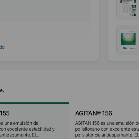
ndo
neral
e.
155
AGITAN® 156
s una emulsión de
AGITAN 156 es una emulsión d
con excelente estabilidad y
polisiloxano con excelente esta
 antiespumante. El
persistencia antiespumante. El