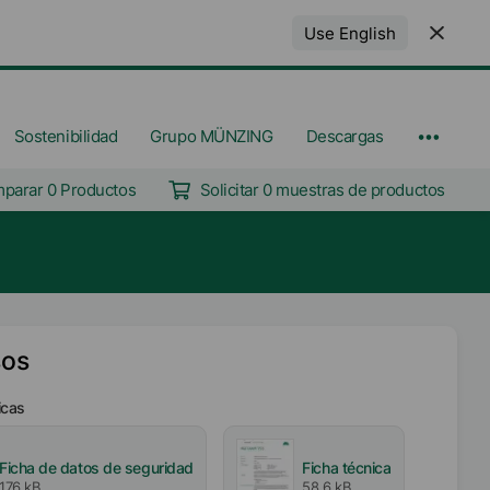
Use English
Sostenibilidad
Grupo MÜNZING
Descargas
parar 0 Productos
Solicitar 0 muestras de productos
sos
icas
Ficha de datos de seguridad
Ficha técnica
176 kB
58,6 kB