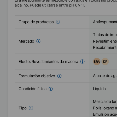
El antiespumante es mezcable con agua en todas las propo
alcalino. Puede utilizarse entre pH 6 y 11.
Antiespuman
Grupo de productos
Tintas de imp
Mercado
Revestimient
Recubrimiento
Efecto:
Revestimientos de madera
BRA
DP
A base de ag
Formulación objetivo
Líquido
Condición física
Mezcla de ten
Tipo
Polisiloxano 
Emulsión acu