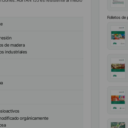
rciones. AGITAN 155 es resistente al medio
Folletos de
te
resión
os de madera
s industriales
ua
sioactivos
modificado orgánicamente
osa