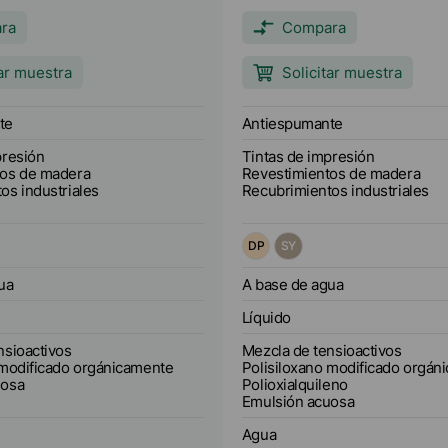
e es mezcable con agua en
antiespumante es mezcable co
oporciones. AGITAN 155 es
todas las proporciones. El AGI
ra
Compara
 medio alcalino. Puede
puede utilizarse en sistemas 
re pH 6 y 11.
pigmentados y no pigmentados
tar muestra
Solicitar muestra
156 está especialmente diseña
uso en revestimientos de made
en particular revestimientos ap
te
Antiespumante
aire, airmix y HVLP y lacas par
presión
Tintas de impresión
tos de madera
Revestimientos de madera
os industriales
Recubrimientos industriales
DP
SY
ua
A base de agua
Líquido
nsioactivos
Mezcla de tensioactivos
 modificado orgánicamente
Polisiloxano modificado orgán
uosa
Polioxialquileno
Emulsión acuosa
Agua