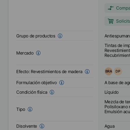
antiespumant
todas las pr
Compa
resistente al
utilizarse ent
Solici
Antiespuman
Grupo de productos
Tintas de im
Revestimien
Mercado
Recubrimient
Efecto:
Revestimientos de madera
BRA
DP
A base de ag
Formulación objetivo
Líquido
Condición física
Mezcla de te
Polisiloxano
Tipo
Emulsión ac
Agua
Disolvente