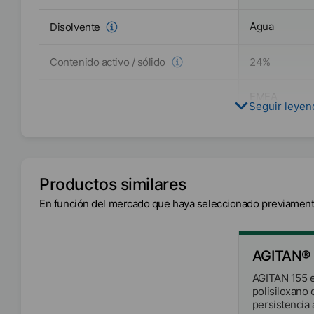
Agua
Disolvente
Contenido activo / sólido
24
%
EMEA
Seguir leye
Disponibilidad
América
Asia/Oceanía
Fácil
Incorporación
Productos similares
Sin aceite mi
En función del mercado que haya seleccionado previament
Libre de
Sin COV
Libre de APE
AGITAN® 
AGITAN 155 e
polisiloxano 
persistencia