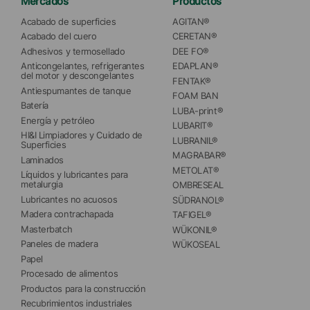
Mercados
Productos
Acabado de superficies
AGITAN®
Acabado del cuero
CERETAN®
Adhesivos y termosellado
DEE FO®
Anticongelantes, refrigerantes 
EDAPLAN®
del motor y descongelantes
FENTAK®
Antiespumantes de tanque
FOAM BAN
Batería
LUBA-print®
Energía y petróleo
LUBARIT®
HI&I Limpiadores y Cuidado de 
LUBRANIL®
Superficies
MAGRABAR®
Laminados
METOLAT®
Líquidos y lubricantes para 
metalurgia
OMBRESEAL
Lubricantes no acuosos
SÜDRANOL®
Madera contrachapada
TAFIGEL®
Masterbatch
WÜKONIL®
Paneles de madera
WÜKOSEAL
Papel
Procesado de alimentos
Productos para la construcción
Recubrimientos industriales