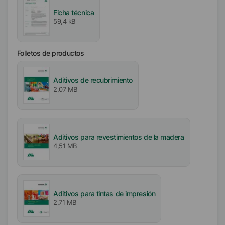
Asia/Oceanía
Ficha técnica
59,4 kB
Incorporación
Fácil
Folletos de productos
Libre de
Sin aceite mineral
Aditivos de recubrimiento
Sin COV
2,07 MB
Libre de APE
Sin partículas (sin sólidos)
Aditivos para revestimientos de la madera
4,51 MB
Aditivos para tintas de impresión
2,71 MB