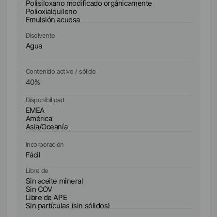
Polisiloxano modificado orgánicamente
Po
Polioxialquileno
Em
Emulsión acuosa
Disolvente
Di
Agua
A
Contenido activo / sólido
Co
40
%
2
Disponibilidad
Di
EMEA
E
América
A
Asia/Oceanía
As
Incorporación
In
Fácil
Fá
Libre de
Li
Sin aceite mineral
Si
Sin COV
S
Libre de APE
Li
Sin partículas (sin sólidos)