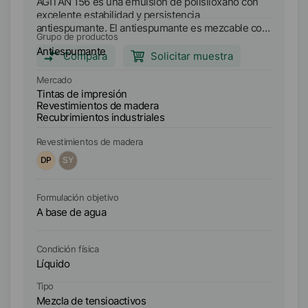
AGITAN 156 es una emulsión de polisiloxano con
AG
excelente estabilidad y persistencia
ex
antiespumante. El antiespumante es mezcable con
an
Grupo de productos
Gr
agua en todas las proporciones. El AGITAN 156
ag
Antiespumante
A
puede utilizarse en sistemas base agua
re
Compara
Solicitar muestra
pigmentados y no pigmentados. El AGITAN 156 está
pH
especialmente diseñado para su uso en
Mercado
Me
revestimientos de madera al agua, en particular
Tintas de impresión
Ti
Revestimientos de madera
Re
revestimientos aplicados sin aire, airmix y HVLP y
Recubrimientos industriales
Re
lacas para parquet.
Revestimientos de madera
Re
DP
SY
B
Formulación objetivo
Fo
A base de agua
A 
Condición física
Co
Líquido
Lí
Tipo
Ti
Mezcla de tensioactivos
Me