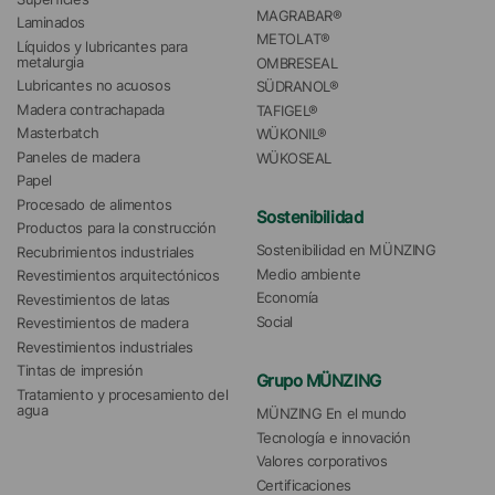
MAGRABAR®
Laminados
METOLAT®
Líquidos y lubricantes para 
metalurgia
OMBRESEAL
Lubricantes no acuosos
SÜDRANOL®
Madera contrachapada
TAFIGEL®
Masterbatch
WÜKONIL®
Paneles de madera
WÜKOSEAL
Papel
Procesado de alimentos
Sostenibilidad
Productos para la construcción
Sostenibilidad en MÜNZING
Recubrimientos industriales
Medio ambiente
Revestimientos arquitectónicos
Economía
Revestimientos de latas
Social
Revestimientos de madera
Revestimientos industriales
Tintas de impresión
Grupo MÜNZING
Tratamiento y procesamiento del 
agua 
MÜNZING En el mundo
Tecnología e innovación
Valores corporativos
Certificaciones