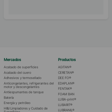
Mercados
Productos
Acabado de superficies
AGITAN®
Acabado del cuero
CERETAN®
Adhesivos y termosellado
DEE FO®
Anticongelantes, refrigerantes del 
EDAPLAN®
motor y descongelantes
FENTAK®
Antiespumantes de tanque
FOAM BAN
Batería
LUBA-print®
Energía y petróleo
LUBARIT®
HI&I Limpiadores y Cuidado de 
LUBRANIL®
Superficies