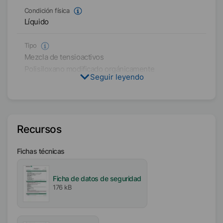
Condición física
Líquido
Tipo
Mezcla de tensioactivos
Polisiloxano modificado orgánicamente
Seguir leyendo
Polioxialquileno
Emulsión acuosa
Disolvente
Recursos
Agua
Fichas técnicas
Contenido activo / sólido
40
%
Ficha de datos de seguridad
176 kB
Disponibilidad
EMEA
América