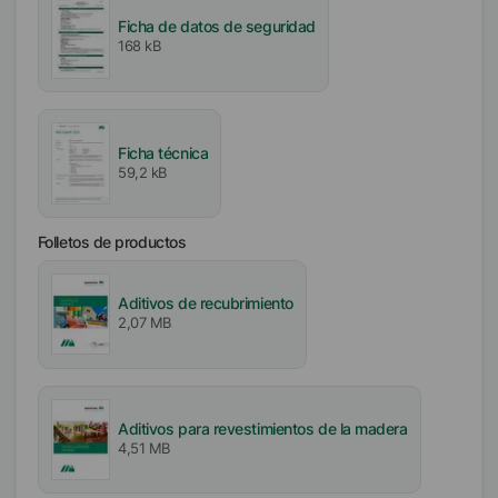
Líquido
Ficha de datos de seguridad
168 kB
Tipo
Polioxialquileno
Contenido activo / sólido
Ficha técnica
100
%
59,2 kB
Disponibilidad
Folletos de productos
EMEA
América
Asia/Oceanía
Aditivos de recubrimiento
2,07 MB
Incorporación
Feria
Aditivos para revestimientos de la madera
Libre de
4,51 MB
Sin aceite mineral
Sin silicona