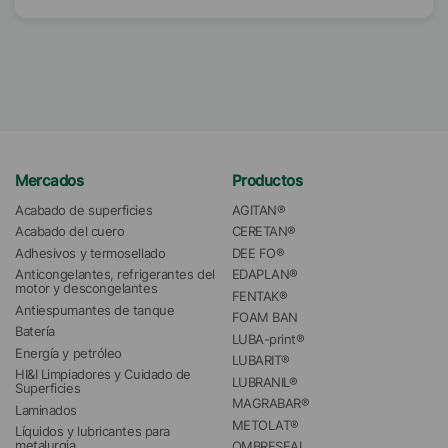
Mercados
Productos
Acabado de superficies
AGITAN®
Acabado del cuero
CERETAN®
Adhesivos y termosellado
DEE FO®
Anticongelantes, refrigerantes del 
EDAPLAN®
motor y descongelantes
FENTAK®
Antiespumantes de tanque
FOAM BAN
Batería
LUBA-print®
Energía y petróleo
LUBARIT®
HI&I Limpiadores y Cuidado de 
LUBRANIL®
Superficies
MAGRABAR®
Laminados
METOLAT®
Líquidos y lubricantes para 
metalurgia
OMBRESEAL