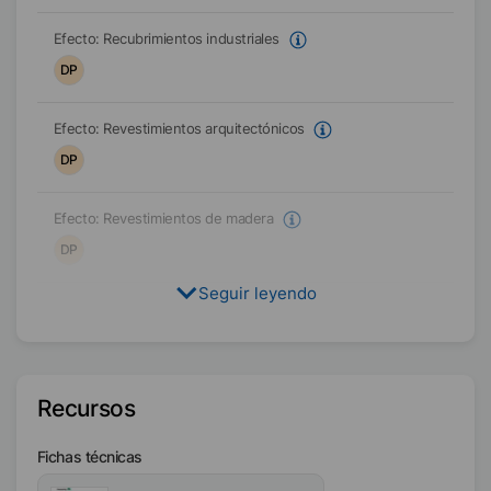
Efecto:
Recubrimientos industriales
DP
Efecto:
Revestimientos arquitectónicos
DP
Efecto:
Revestimientos de madera
DP
Seguir leyendo
Efecto:
Tintas de impresión
DP
Formulación objetivo
Recursos
A base de agua
Fichas técnicas
Condición física