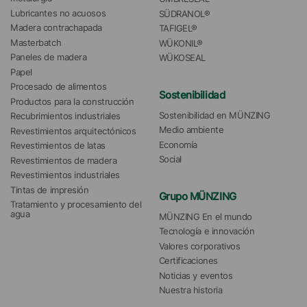
Lubricantes no acuosos
SÜDRANOL®
Madera contrachapada
TAFIGEL®
Masterbatch
WÜKONIL®
Paneles de madera
WÜKOSEAL
Papel
Procesado de alimentos
Sostenibilidad
Productos para la construcción
Sostenibilidad en MÜNZING
Recubrimientos industriales
Medio ambiente
Revestimientos arquitectónicos
Economía
Revestimientos de latas
Social
Revestimientos de madera
Revestimientos industriales
Tintas de impresión
Grupo MÜNZING
Tratamiento y procesamiento del 
agua 
MÜNZING En el mundo
Tecnología e innovación
Valores corporativos
Certificaciones
Noticias y eventos
Nuestra historia