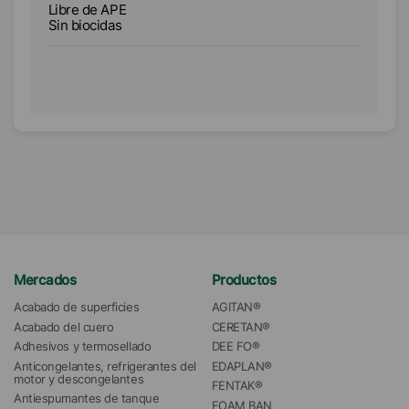
Libre de APE
Li
Sin biocidas
Si
Si
Mercados
Productos
Acabado de superficies
AGITAN®
Acabado del cuero
CERETAN®
Adhesivos y termosellado
DEE FO®
Anticongelantes, refrigerantes del 
EDAPLAN®
motor y descongelantes
FENTAK®
Antiespumantes de tanque
FOAM BAN