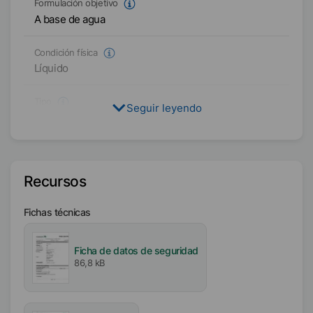
Formulación objetivo
A base de agua
Condición física
Líquido
Tipo
Seguir leyendo
Polisiloxano modificado orgánicamente
Polioxialquileno
Contenido activo / sólido
Recursos
100
%
Fichas técnicas
Disponibilidad
América
Ficha de datos de seguridad
86,8 kB
Incorporación
Feria