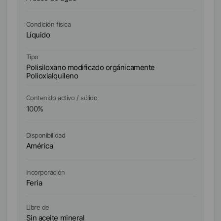
Condición física
Co
Líquido
Lí
Tipo
Ti
Polisiloxano modificado orgánicamente
Po
Polioxialquileno
Contenido activo / sólido
Co
100
%
1
Di
Disponibilidad
E
América
A
As
Incorporación
In
Feria
Fe
Li
Libre de
Si
Sin aceite mineral
S