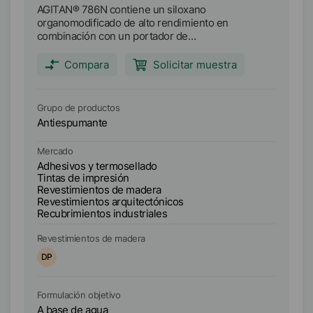
AGITAN® 786N contiene un siloxano
AG
organomodificado de alto rendimiento en
al
combinación con un portador de
Es
polioxialquilenglicol. AGITAN® 786N fue diseñado
ac
para proporcionar una mayor persistencia
ex
Compara
Solicitar muestra
antiespumante y una excelente capacidad de
c
dispersión en una variedad de formulaciones de
revestimientos acuosos, sin causar defectos de
Grupo de productos
Gr
humectación tales como cráteres u ojos de
Antiespumante
A
pescado.
Mercado
Me
Adhesivos y termosellado
Ad
Tintas de impresión
Ti
Revestimientos de madera
Re
Revestimientos arquitectónicos
Re
Recubrimientos industriales
Revestimientos de madera
Re
DP
B
Formulación objetivo
Fo
A base de agua
A 