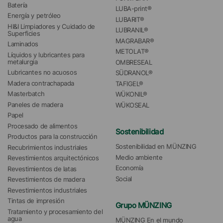
Batería
LUBA-print®
Energía y petróleo
LUBARIT®
HI&I Limpiadores y Cuidado de 
LUBRANIL®
Superficies
MAGRABAR®
Laminados
METOLAT®
Líquidos y lubricantes para 
metalurgia
OMBRESEAL
Lubricantes no acuosos
SÜDRANOL®
Madera contrachapada
TAFIGEL®
Masterbatch
WÜKONIL®
Paneles de madera
WÜKOSEAL
Papel
Procesado de alimentos
Sostenibilidad
Productos para la construcción
Sostenibilidad en MÜNZING
Recubrimientos industriales
Medio ambiente
Revestimientos arquitectónicos
Economía
Revestimientos de latas
Social
Revestimientos de madera
Revestimientos industriales
Tintas de impresión
Grupo MÜNZING
Tratamiento y procesamiento del 
agua 
MÜNZING En el mundo