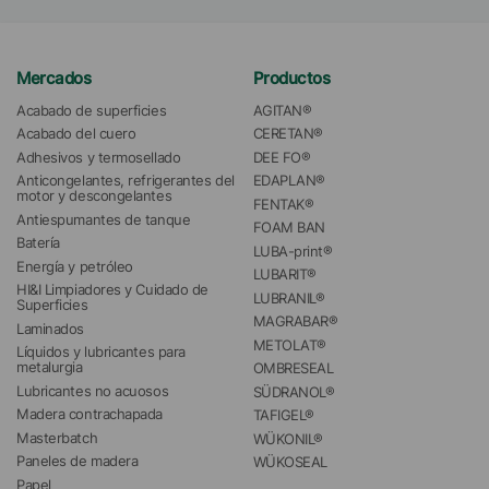
Mercados
Productos
Acabado de superficies
AGITAN®
Acabado del cuero
CERETAN®
Adhesivos y termosellado
DEE FO®
Anticongelantes, refrigerantes del 
EDAPLAN®
motor y descongelantes
FENTAK®
Antiespumantes de tanque
FOAM BAN
Batería
LUBA-print®
Energía y petróleo
LUBARIT®
HI&I Limpiadores y Cuidado de 
LUBRANIL®
Superficies
MAGRABAR®
Laminados
METOLAT®
Líquidos y lubricantes para 
metalurgia
OMBRESEAL
Lubricantes no acuosos
SÜDRANOL®
Madera contrachapada
TAFIGEL®
Masterbatch
WÜKONIL®
Paneles de madera
WÜKOSEAL
Papel