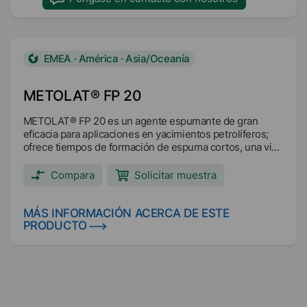
EMEA · América · Asia/Oceanía
METOLAT® FP 20
METOLAT® FP 20 es un agente espumante de gran
eficacia para aplicaciones en yacimientos petrolíferos;
ofrece tiempos de formación de espuma cortos, una vida
media de la espuma prolongada, una alta resistencia a la
corrosión, una baja viscosidad incluso a bajas
Compara
Solicitar muestra
temperaturas (por debajo de 150 mPas a -20 °C), una
excelente estabilidad térmica (de -20 °C a 130 °C
durante al menos 28 días) y puede desespumarse con
MÁS INFORMACIÓN ACERCA DE ESTE
nuestros desespumantes, especialmente con el
PRODUCTO
AGITAN® OF 52. Principales aplicaciones:
Deslicuificación de pozos de gas.