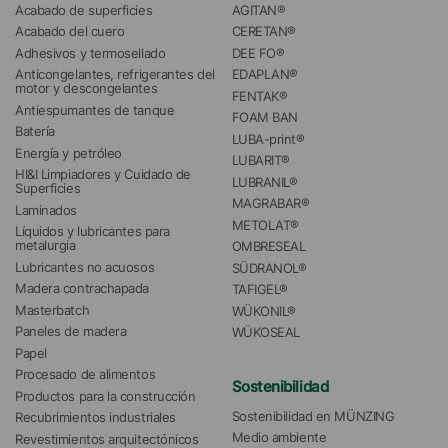
Acabado de superficies
AGITAN®
Acabado del cuero
CERETAN®
Adhesivos y termosellado
DEE FO®
Anticongelantes, refrigerantes del 
EDAPLAN®
motor y descongelantes
FENTAK®
Antiespumantes de tanque
FOAM BAN
Batería
LUBA-print®
Energía y petróleo
LUBARIT®
HI&I Limpiadores y Cuidado de 
LUBRANIL®
Superficies
MAGRABAR®
Laminados
METOLAT®
Líquidos y lubricantes para 
metalurgia
OMBRESEAL
Lubricantes no acuosos
SÜDRANOL®
Madera contrachapada
TAFIGEL®
Masterbatch
WÜKONIL®
Paneles de madera
WÜKOSEAL
Papel
Procesado de alimentos
Sostenibilidad
Productos para la construcción
Sostenibilidad en MÜNZING
Recubrimientos industriales
Medio ambiente
Revestimientos arquitectónicos