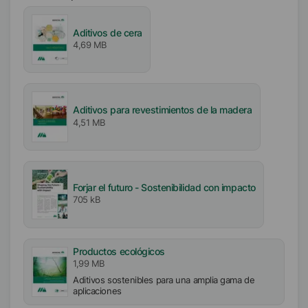
Tamaño de las partículas
Aditivos de cera
4,69 MB
D₉₉
<
20
µm
D₅₀
<
10
µm
Aditivos para revestimientos de la madera
4,51 MB
Forjar el futuro - Sostenibilidad con impacto
705 kB
Productos ecológicos
1,99 MB
Aditivos sostenibles para una amplia gama de
aplicaciones