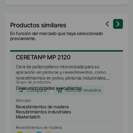
Productos similares
En función del mercado que haya seleccionado
previamente.
CERETAN® MP 2120
C
Cera de polipropileno micronizada para su
Ce
aplicación en pinturas y revestimientos, como
sí
revestimientos en polvo, pinturas industriales,
re
Grupo de productos
Gr
revestimientos arquitectónicos, de muebles y de
re
Ceras micronizadas y recubiertas
Ce
suelos, y tintas de impresión, como tintas de
so
Compara
Solicitar muestra
huecograbado, sobreimpresión, serigrafía y
flexografía.
Mercado
Me
Revestimientos de madera
Re
Recubrimientos industriales
Re
Masterbatch
Revestimientos de madera
Re