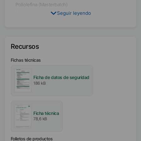
Poliolefina (Masterbatch)
100%
Seguir leyendo
Condición física
Polvo
Recursos
Tipo
Cera de polipropileno
Fichas técnicas
Contenido activo / sólido
Ficha de datos de seguridad
100
%
186 kB
Disponibilidad
EMEA
Asia/Oceanía
Ficha técnica
América
78,6 kB
Intervalo de fusión
Folletos de productos
156
°C
-
164
°C