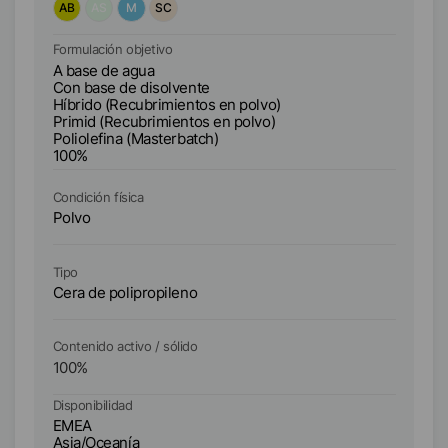
AB
AS
M
SC
A
Formulación objetivo
A base de agua
Fo
Con base de disolvente
A 
Híbrido (Recubrimientos en polvo)
Co
Primid (Recubrimientos en polvo)
1
Poliolefina (Masterbatch)
100%
Condición física
Co
Polvo
P
Ti
Tipo
Ce
Cera de polipropileno
Re
Sí
Contenido activo / sólido
Co
100
%
1
Disponibilidad
Di
EMEA
E
Asia/Oceanía
As