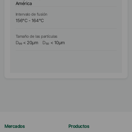
América
A
Intervalo de fusión
In
156
°C
-
164
°C
1
Tamaño de las partículas
Ta
D₉₉
<
20
µm
D₅₀
<
10
µm
D₉
Mercados
Productos