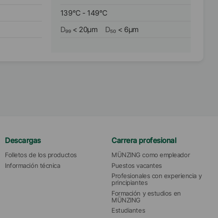
139
°C
-
149
°C
D₉₉
<
20
µm
D₅₀
<
6
µm
Descargas
Carrera profesional
Folletos de los productos
MÜNZING como empleador
Información técnica
Puestos vacantes
Profesionales con experiencia y 
principiantes
Formación y estudios en 
MÜNZING
Estudiantes