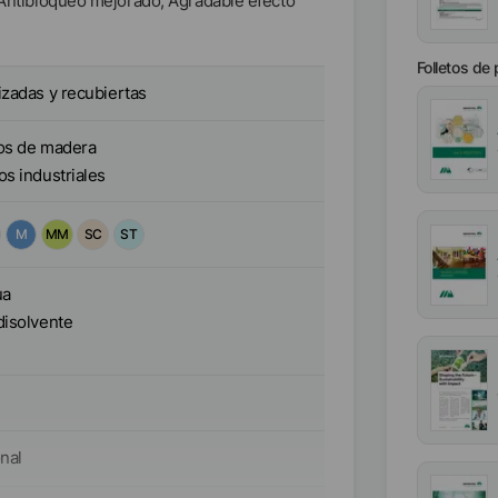
; Antibloqueo mejorado; Agradable efecto
Folletos de
zadas y recubiertas
os de madera
s industriales
M
MM
SC
ST
ua
disolvente
nal