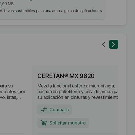
1,99 MB
Aditivos sostenibles para una amplia gama de aplicaciones
CERETAN® MX 9620
para su
Mezcla funcional esférica micronizada,
imientos (por
basada en polietileno y cera de amida para
o, latas,
su aplicación en pinturas y revestimientos
ntos
(por ejemplo, revestimientos de madera y
cipales:
en polvo) y masterbatch.
Compara
r resistencia
 mateado
Solicitar muestra
iedades
dable (soft-