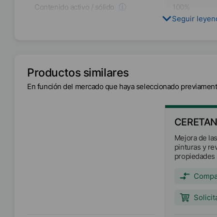
Contenido activo / sólido
100
%
Seguir leye
EMEA
Disponibilidad
Asia/Oceanía
América
Productos similares
Intervalo de fusión
150
°C
-
160
°
En función del mercado que haya seleccionado previament
Tamaño de las partículas
D₉₉
<
19
µm
CERETAN
Mejora de la
pinturas y re
propiedades 
resistencia al
Antibloqueo 
Compa
táctil ("soft-
madera.
Solici