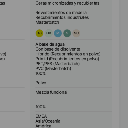
arcas
tas
Ceras micronizadas y recubiertas
Revestimientos de madera
Recubrimientos industriales
Masterbatch
AB
HB
M
S
SC
A base de agua
Con base de disolvente
lvo)
Híbrido (Recubrimientos en polvo)
vo)
Primid (Recubrimientos en polvo)
PET/PES (Masterbatch)
PVC (Masterbatch)
100%
Polvo
Mezcla funcional
100
%
EMEA
Asia/Oceanía
América