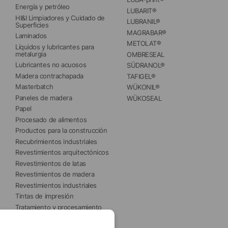
Energía y petróleo
LUBARIT®
HI&I Limpiadores y Cuidado de 
LUBRANIL®
Superficies
MAGRABAR®
Laminados
METOLAT®
Líquidos y lubricantes para 
metalurgia
OMBRESEAL
Lubricantes no acuosos
SÜDRANOL®
Madera contrachapada
TAFIGEL®
Masterbatch
WÜKONIL®
Paneles de madera
WÜKOSEAL
Papel
Procesado de alimentos
Productos para la construcción
Recubrimientos industriales
Revestimientos arquitectónicos
Revestimientos de latas
Revestimientos de madera
Revestimientos industriales
Tintas de impresión
Tratamiento y procesamiento 
del agua 