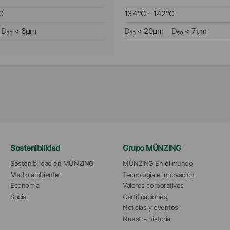
C
134
°C
-
142
°C
D₅₀
<
6
µm
D₉₉
<
20
µm
D₅₀
<
7
µm
Sostenibilidad
Grupo MÜNZING
Sostenibilidad en MÜNZING
MÜNZING En el mundo
Medio ambiente
Tecnología e innovación
Economía
Valores corporativos
Social
Certificaciones
Noticias y eventos
Nuestra historia