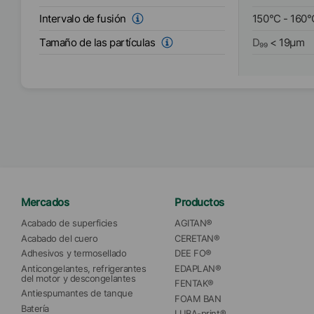
Intervalo de fusión
150
°C
-
160
°
Tamaño de las partículas
D₉₉
<
19
µm
Mercados
Productos
Acabado de superficies
AGITAN®
Acabado del cuero
CERETAN®
Adhesivos y termosellado
DEE FO®
Anticongelantes, refrigerantes 
EDAPLAN®
del motor y descongelantes
FENTAK®
Antiespumantes de tanque
FOAM BAN
Batería
LUBA-print®