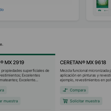
ndo
C
e.
D₅₀
<
6
µm
® MX 2919
CERETAN® MX 9618
s propiedades superficiales de
Mezcla funcional micronizada 
vestimientos; Excelentes
aplicación en pinturas y revest
mateantes; Excelente
ejemplo, revestimientos en polv
 rayado y a la abrasión;
muebles, parquet y revestimie
mejorado; Agradable efecto
industriales). Propiedades prin
ra
Compara
feel") en revestimientos de
Mejora del deslizamiento Mayo
al rayado y a la abrasión Buen
tar muestra
Solicitar muestra
Buena lijabilidad Buenas prop
antibloqueo Tacto suave y agra