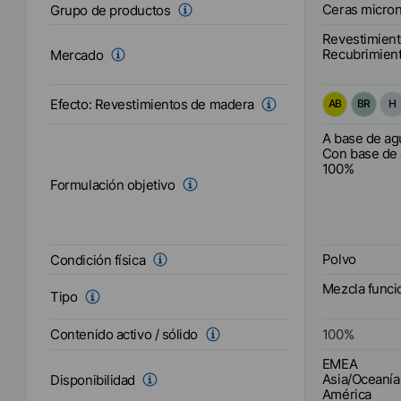
Ceras micron
Grupo de productos
Revestimien
Recubrimient
Mercado
Efecto:
Revestimientos de madera
AB
BR
H
A base de ag
Con base de 
100%
Formulación objetivo
Polvo
Condición física
Mezcla funci
Tipo
Contenido activo / sólido
100
%
EMEA
Asia/Oceanía
Disponibilidad
América