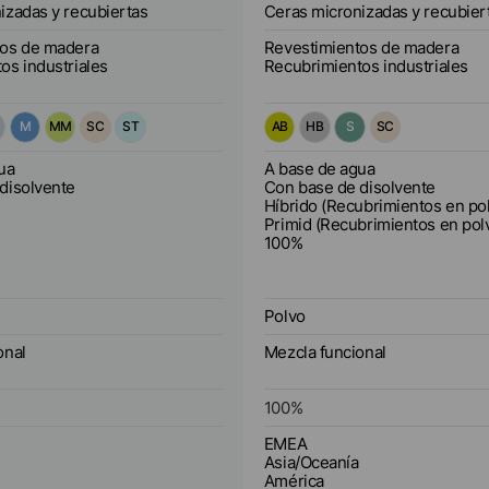
feel) Mayor resistencia a las m
izadas y recubiertas
Ceras micronizadas y recubier
metálicas
tos de madera
Revestimientos de madera
os industriales
Recubrimientos industriales
M
MM
SC
ST
AB
HB
S
SC
ua
A base de agua
disolvente
Con base de disolvente
Híbrido (Recubrimientos en po
Primid (Recubrimientos en pol
100%
Polvo
onal
Mezcla funcional
100
%
EMEA
Asia/Oceanía
América