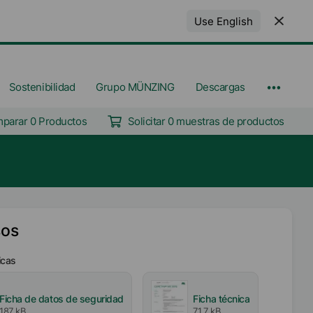
Use English
Sostenibilidad
Grupo MÜNZING
Descargas
parar 0 Productos
Solicitar 0 muestras de productos
sos
icas
Ficha de datos de seguridad
Ficha técnica
187 kB
71,7 kB