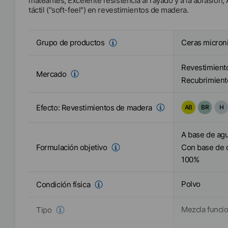
mateantes; Excelente resistencia al rayado y a la abrasión
táctil ("soft-feel") en revestimientos de madera.
Ceras microni
Grupo de productos
Revestimient
Mercado
Recubrimiento
Efecto:
Revestimientos de madera
AB
BR
H
A base de ag
Formulación objetivo
Con base de 
100%
Polvo
Condición física
Mezcla funcio
Tipo