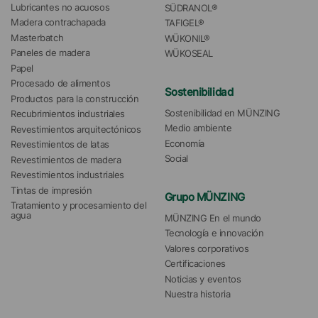
Lubricantes no acuosos
SÜDRANOL®
Madera contrachapada
TAFIGEL®
Masterbatch
WÜKONIL®
Paneles de madera
WÜKOSEAL
Papel
Procesado de alimentos
Sostenibilidad
Productos para la construcción
Sostenibilidad en MÜNZING
Recubrimientos industriales
Medio ambiente
Revestimientos arquitectónicos
Economía
Revestimientos de latas
Social
Revestimientos de madera
Revestimientos industriales
Tintas de impresión
Grupo MÜNZING
Tratamiento y procesamiento del 
agua 
MÜNZING En el mundo
Tecnología e innovación
Valores corporativos
Certificaciones
Noticias y eventos
Nuestra historia