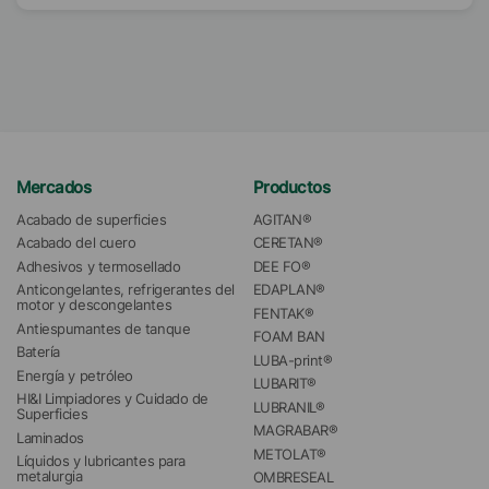
Mercados
Productos
Acabado de superficies
AGITAN®
Acabado del cuero
CERETAN®
Adhesivos y termosellado
DEE FO®
Anticongelantes, refrigerantes del 
EDAPLAN®
motor y descongelantes
FENTAK®
Antiespumantes de tanque
FOAM BAN
Batería
LUBA-print®
Energía y petróleo
LUBARIT®
HI&I Limpiadores y Cuidado de 
LUBRANIL®
Superficies
MAGRABAR®
Laminados
METOLAT®
Líquidos y lubricantes para 
metalurgia
OMBRESEAL