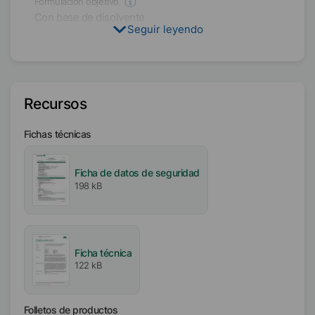
Formulación objetivo
Con base de disolvente
Seguir leyendo
Condición física
Líquido
Recursos
Tipo
Polímero de base acrílica
Fichas técnicas
Disolvente
Butildiglicol
Ficha de datos de seguridad
198 kB
Contenido activo / sólido
50
%
Disponibilidad
Ficha técnica
EMEA
122 kB
América
Asia/Oceanía
Folletos de productos