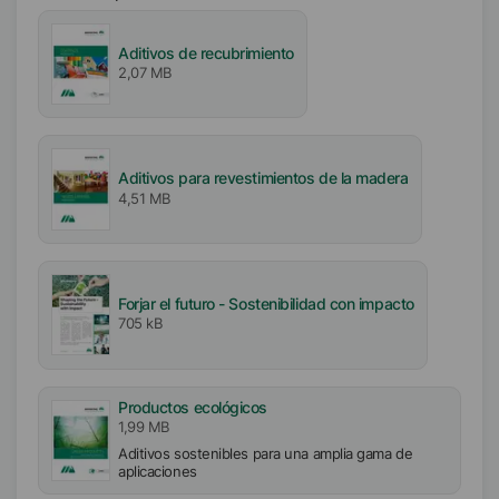
Iónico
Aditivos de recubrimiento
Aniónico
2,07 MB
Libre de
Libre de APE
Sin biocidas
Aditivos para revestimientos de la madera
4,51 MB
Tipo de pigmento
Pigmentos inorgánicos
Pigmentos orgánicos
Negros de humo
Forjar el futuro - Sostenibilidad con impacto
TiO2/Rellenos
705 kB
Productos ecológicos
1,99 MB
Aditivos sostenibles para una amplia gama de
aplicaciones