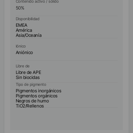
Contenido activo / sólido
Co
50
%
5
Disponibilidad
Di
EMEA
E
América
A
Asia/Oceanía
As
Iónico
Ió
Aniónico
An
Libre de
Li
Libre de APE
Li
Sin biocidas
Si
Tipo de pigmento
Ti
Pigmentos inorgánicos
Pi
Pigmentos orgánicos
Pi
Negros de humo
N
TiO2/Rellenos
Ti