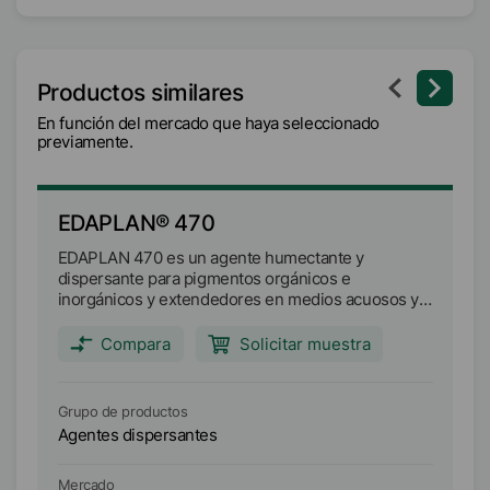
Productos similares
En función del mercado que haya seleccionado
previamente.
EDAPLAN® 470
E
EDAPLAN 470 es un agente humectante y
E
dispersante para pigmentos orgánicos e
di
inorgánicos y extendedores en medios acuosos y
in
también adecuado para sistemas basados en
ta
disolventes. Puede utilizarse para la producción de
di
Compara
Solicitar muestra
sistemas de recubrimiento basados en emulsiones
si
poliméricas y resinas solubles en agua (secado al
po
aire y al horno, sistemas 2K), así como para la
ai
Grupo de productos
Gr
producción de concentrados de pigmentos
pr
Agentes dispersantes
Ag
acuosos y que contienen glicol, sin aglutinantes.
ac
EDAPLAN 470 estabiliza los pigmentos dispersos y
ED
los extensores y reduce la viscosidad de la base de
lo
Mercado
Me