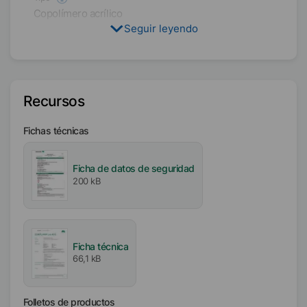
Copolímero acrílico
Seguir leyendo
Disolvente
Agua
Contenido activo / sólido
Recursos
85
%
Fichas técnicas
Disponibilidad
EMEA
Ficha de datos de seguridad
América
200 kB
Asia/Oceanía
Iónico
Aniónico
Ficha técnica
66,1 kB
Libre de
Libre de APE
Folletos de productos
Sin disolventes