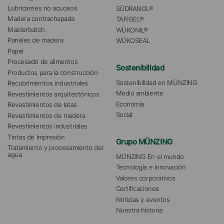
Lubricantes no acuosos
SÜDRANOL®
Madera contrachapada
TAFIGEL®
Masterbatch
WÜKONIL®
Paneles de madera
WÜKOSEAL
Papel
Procesado de alimentos
Sostenibilidad
Productos para la construcción
Sostenibilidad en MÜNZING
Recubrimientos industriales
Medio ambiente
Revestimientos arquitectónicos
Economía
Revestimientos de latas
Social
Revestimientos de madera
Revestimientos industriales
Tintas de impresión
Grupo MÜNZING
Tratamiento y procesamiento del 
agua 
MÜNZING En el mundo
Tecnología e innovación
Valores corporativos
Certificaciones
Noticias y eventos
Nuestra historia