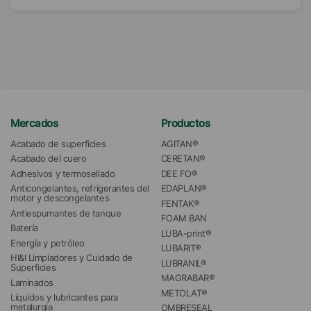
Mercados
Productos
Acabado de superficies
AGITAN®
Acabado del cuero
CERETAN®
Adhesivos y termosellado
DEE FO®
Anticongelantes, refrigerantes del 
EDAPLAN®
motor y descongelantes
FENTAK®
Antiespumantes de tanque
FOAM BAN
Batería
LUBA-print®
Energía y petróleo
LUBARIT®
HI&I Limpiadores y Cuidado de 
LUBRANIL®
Superficies
MAGRABAR®
Laminados
METOLAT®
Líquidos y lubricantes para 
metalurgia
OMBRESEAL