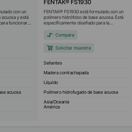
FENTAK® FS1930
ulado con un
FENTAK® FS1930 está formulado con un
 acuosa y está
polímero hidrófobo de base acuosa. Está
para funcionar
específicamente diseñado para la
adera maciza y
resistencia temporal a la intemperie y la
ula opaca que
identificación del color en LVL estructural
Compara
agua y favorece
que ha sido tratado con termiticida H2. Es
altamente diluible y proporciona
Solicitar muestra
propiedades como repelencia al agua y
resistencia a los hongos.
Sellantes
Madera contrachapada
Líquido
ase acuosa
Polímero hidrofugado de base acuosa
Asia/Oceanía
América