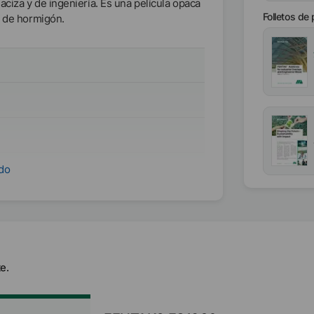
ciza y de ingeniería. Es una película opaca
Folletos de
n de hormigón.
ase acuosa
ndo
e.