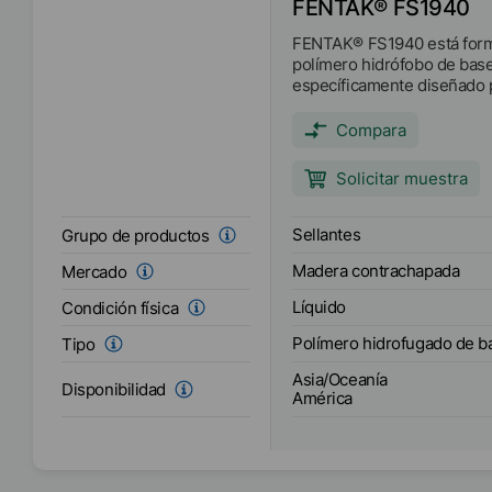
FENTAK® FS1940
FENTAK® FS1940 está form
polímero hidrófobo de base
específicamente diseñado 
como sellador final para m
de ingeniería. Es una pelíc
Compara
proporciona repelencia al 
la liberación de hormigón.
Solicitar muestra
Sellantes
Grupo de productos
Madera contrachapada
Mercado
Líquido
Condición física
Polímero hidrofugado de b
Tipo
Asia/Oceanía
Disponibilidad
América