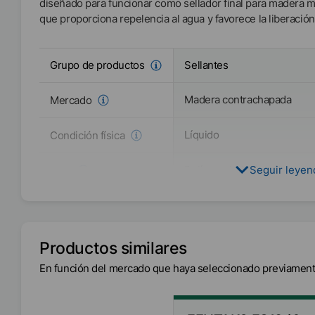
diseñado para funcionar como sellador final para madera ma
que proporciona repelencia al agua y favorece la liberació
Sellantes
Grupo de productos
Madera contrachapada
Mercado
Líquido
Condición física
Polímero hidrofugado de b
Seguir leye
Tipo
Asia/Oceanía
Disponibilidad
América
Productos similares
En función del mercado que haya seleccionado previament