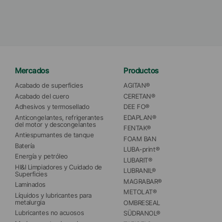
Mercados
Productos
Acabado de superficies
AGITAN®
Acabado del cuero
CERETAN®
Adhesivos y termosellado
DEE FO®
Anticongelantes, refrigerantes 
EDAPLAN®
del motor y descongelantes
FENTAK®
Antiespumantes de tanque
FOAM BAN
Batería
LUBA-print®
Energía y petróleo
LUBARIT®
HI&I Limpiadores y Cuidado de 
LUBRANIL®
Superficies
MAGRABAR®
Laminados
METOLAT®
Líquidos y lubricantes para 
metalurgia
OMBRESEAL
Lubricantes no acuosos
SÜDRANOL®