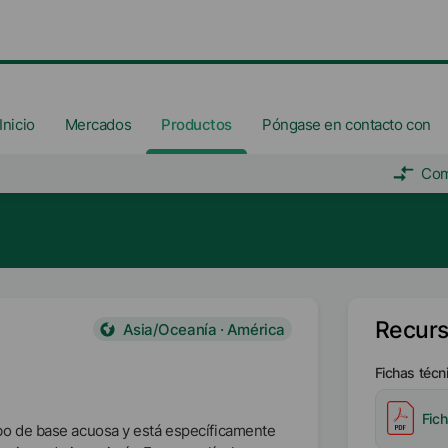
Inicio
Mercados
Productos
Póngase en contacto con
Com
Recur
Asia/Oceanía · América
Fichas técn
Fic
o de base acuosa y está específicamente