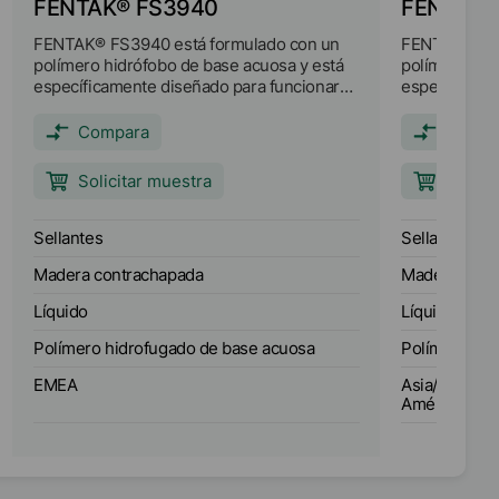
FENTAK® FS3940
FENTAK®
FENTAK® FS3940 está formulado con un
FENTAK® FS1
polímero hidrófobo de base acuosa y está
polímero hid
específicamente diseñado para funcionar
específicame
como sellador final para madera maciza y
bordes de ma
de ingeniería. Es una película opaca que
película opa
Compara
Compa
proporciona repelencia al agua y favorece
al agua y fav
la liberación del hormigón.
hormigón.
Solicitar muestra
Solici
Sellantes
Sellantes
Madera contrachapada
Madera cont
Líquido
Líquido
Polímero hidrofugado de base acuosa
Polímero hid
EMEA
Asia/Oceanía
América