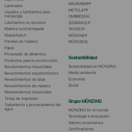
MAGRABAR®
Laminados
METOLAT®
Líquidos y lubricantes para 
metalurgia
OMBRESEAL
Lubricantes no acuosos
SÜDRANOL®
Madera contrachapada
TAFIGEL®
Masterbatch
WÜKONIL®
Paneles de madera
WÜKOSEAL
Papel
Procesado de alimentos
Sostenibilidad
Productos para la construcción
Sostenibilidad en MÜNZING
Recubrimientos industriales
Medio ambiente
Revestimientos arquitectónicos
Economía
Revestimientos de latas
Social
Revestimientos de madera
Revestimientos industriales
Tintas de impresión
Grupo MÜNZING
Tratamiento y procesamiento del 
agua 
MÜNZING En el mundo
Tecnología e innovación
Valores corporativos
Certificaciones