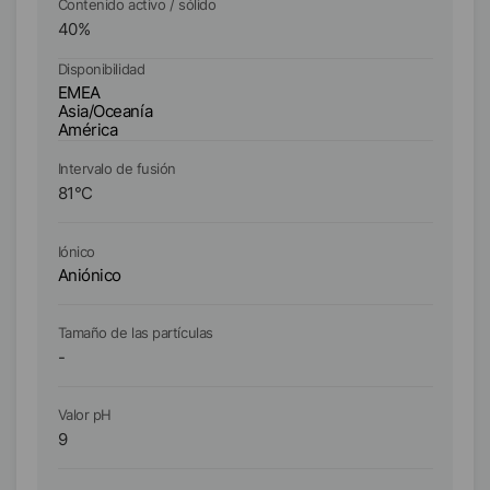
Contenido activo / sólido
Co
40
%
3
Disponibilidad
Di
EMEA
E
Asia/Oceanía
As
América
A
Intervalo de fusión
In
81
°C
1
Iónico
Ió
Aniónico
No
Tamaño de las partículas
Ta
-
-
Valor pH
Va
9
8