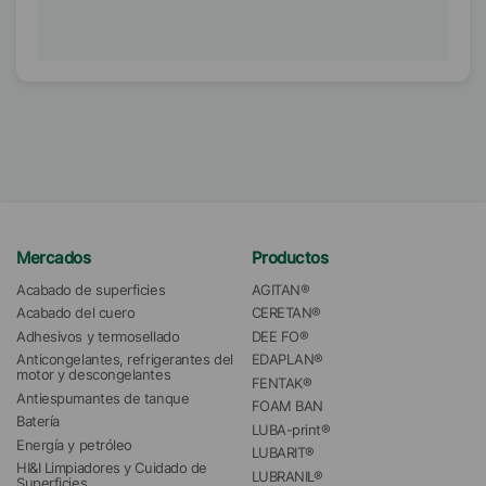
Mercados
Productos
Acabado de superficies
AGITAN®
Acabado del cuero
CERETAN®
Adhesivos y termosellado
DEE FO®
Anticongelantes, refrigerantes del 
EDAPLAN®
motor y descongelantes
FENTAK®
Antiespumantes de tanque
FOAM BAN
Batería
LUBA-print®
Energía y petróleo
LUBARIT®
HI&I Limpiadores y Cuidado de 
LUBRANIL®
Superficies