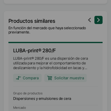
Productos similares
En función del mercado que haya seleccionado
previamente.
LUBA-print® 280/F
L
LUBA-print® 280/F es una dispersión de cera
LU
utilizada para mejorar el comportamiento de
se
deslizamiento y la hidrofobicidad en lacas y
el
sistemas de recubrimiento a base de agua. El punto
ag
de goteo es de aprox. 81°C.
ca
Compara
Solicitar muestra
pr
Grupo de productos
Gr
Dispersiones y emulsiones de cera
Di
Mercado
Me