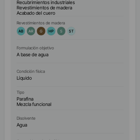
Recubrimientos industriales
Re
Revestimientos de madera
Re
Acabado del cuero
Ac
Revestimientos de madera
Re
AB
AR
G
HP
S
ST
A
Formulación objetivo
Fo
A base de agua
A 
Condición física
Co
Líquido
Lí
Tipo
Ti
Parafina
Me
Mezcla funcional
Disolvente
Di
Agua
A