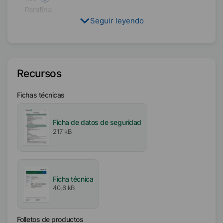
Parafina
Seguir leyendo
Mezcla funcional
Disolvente
Agua
Recursos
Contenido activo / sólido
40
%
Fichas técnicas
Disponibilidad
Ficha de datos de seguridad
EMEA
217 kB
Asia/Oceanía
América
Intervalo de fusión
Ficha técnica
81
°C
40,6 kB
Iónico
Folletos de productos