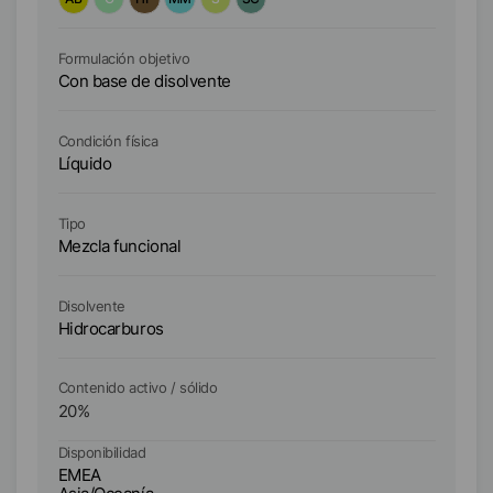
Formulación objetivo
Fo
Con base de disolvente
Co
Condición física
Co
Líquido
Lí
Tipo
Ti
Mezcla funcional
Ce
Disolvente
Di
Hidrocarburos
Hi
Contenido activo / sólido
Co
20
%
2
Disponibilidad
Di
EMEA
E