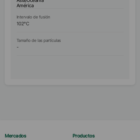
Asia/Oceanía
As
América
A
Intervalo de fusión
In
102
°C
8
Tamaño de las partículas
Ta
-
D₉
Mercados
Productos