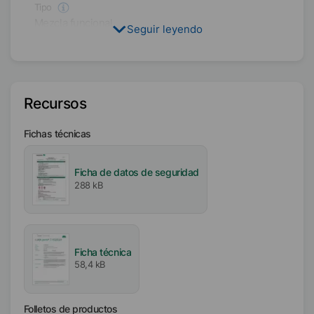
Tipo
Mezcla funcional
Seguir leyendo
Disolvente
Hidrocarburos
Recursos
Contenido activo / sólido
20
%
Fichas técnicas
Disponibilidad
EMEA
Ficha de datos de seguridad
288 kB
Asia/Oceanía
América
Intervalo de fusión
Ficha técnica
102
°C
58,4 kB
Folletos de productos