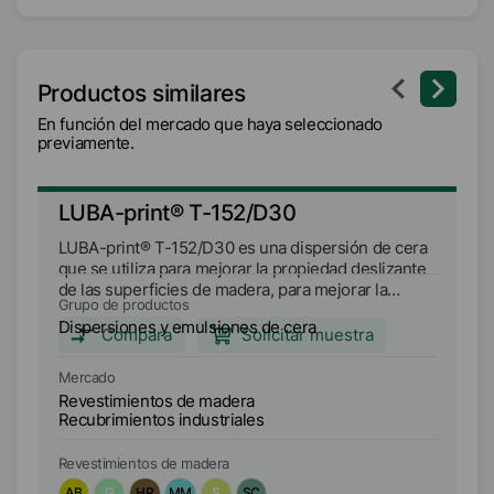
Productos similares
En función del mercado que haya seleccionado
previamente.
LUBA-print® T-152/D30
L
LUBA-print® T-152/D30 es una dispersión de cera
LU
que se utiliza para mejorar la propiedad deslizante
ut
de las superficies de madera, para mejorar la
an
Grupo de productos
Gr
impermeabilidad de las superficies de madera y
Dispersiones y emulsiones de cera
Di
como protección temporal contra la corrosión de
Compara
Solicitar muestra
las superficies metálicas de pinturas con base de
disolvente.
Mercado
Me
Revestimientos de madera
Re
Recubrimientos industriales
Re
Revestimientos de madera
Re
AB
G
HP
MM
S
SC
A