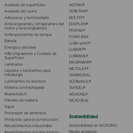
Acabado de superficies
AGITAN®
Acabado del cuero
CERETAN®
Adhesivos y termosellado
DEE FO®
Anticongelantes, refrigerantes del 
EDAPLAN®
motor y descongelantes
FENTAK®
Antiespumantes de tanque
FOAM BAN
Batería
LUBA-print®
Energía y petróleo
LUBARIT®
HI&I Limpiadores y Cuidado de 
LUBRANIL®
Superficies
MAGRABAR®
Laminados
METOLAT®
Líquidos y lubricantes para 
metalurgia
OMBRESEAL
Lubricantes no acuosos
SÜDRANOL®
Madera contrachapada
TAFIGEL®
Masterbatch
WÜKONIL®
Paneles de madera
WÜKOSEAL
Papel
Procesado de alimentos
Sostenibilidad
Productos para la construcción
Sostenibilidad en MÜNZING
Recubrimientos industriales
Medio ambiente
Revestimientos arquitectónicos