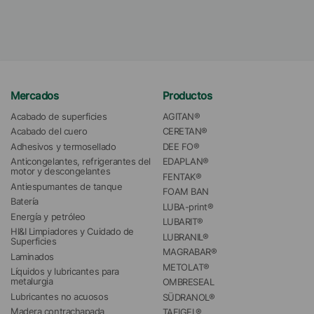
Mercados
Productos
Acabado de superficies
AGITAN®
Acabado del cuero
CERETAN®
Adhesivos y termosellado
DEE FO®
Anticongelantes, refrigerantes del 
EDAPLAN®
motor y descongelantes
FENTAK®
Antiespumantes de tanque
FOAM BAN
Batería
LUBA-print®
Energía y petróleo
LUBARIT®
HI&I Limpiadores y Cuidado de 
LUBRANIL®
Superficies
MAGRABAR®
Laminados
METOLAT®
Líquidos y lubricantes para 
metalurgia
OMBRESEAL
Lubricantes no acuosos
SÜDRANOL®
Madera contrachapada
TAFIGEL®