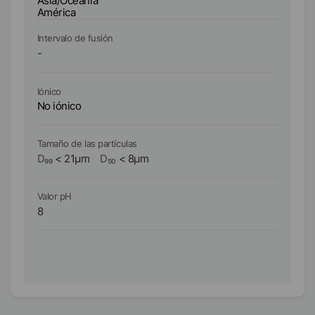
Asia/Oceanía
As
América
A
Intervalo de fusión
In
-
-
Iónico
Ió
No iónico
No
Tamaño de las partículas
Ta
D₉₉
<
21
µm
D₅₀
<
8
µm
D₉
Valor pH
Va
8
8