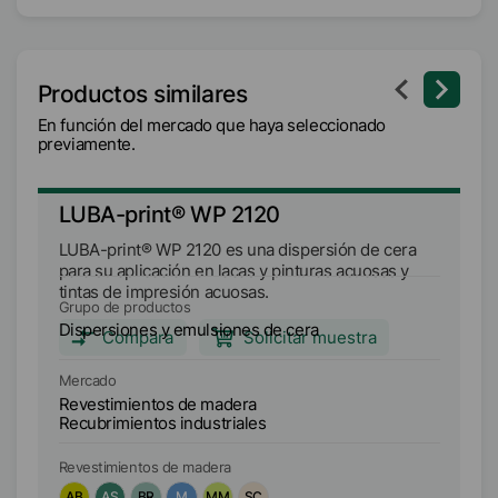
Productos similares
En función del mercado que haya seleccionado
previamente.
LUBA-print® WP 2120
L
LUBA-print® WP 2120 es una dispersión de cera
LU
para su aplicación en lacas y pinturas acuosas y
ce
tintas de impresión acuosas.
re
Grupo de productos
Gr
ac
Dispersiones y emulsiones de cera
Di
Compara
Solicitar muestra
Mercado
Me
Revestimientos de madera
Re
Recubrimientos industriales
Re
Revestimientos de madera
Re
AB
AS
BR
M
MM
SC
A