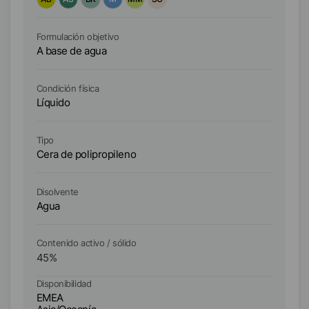
Formulación objetivo
Fo
A base de agua
A 
Condición física
Co
Líquido
Lí
Tipo
Ti
Cera de polipropileno
Ce
Disolvente
Di
Agua
A
Contenido activo / sólido
Co
45
%
4
Disponibilidad
Di
EMEA
E