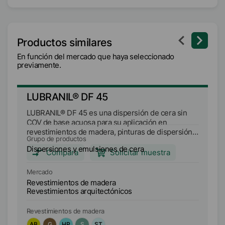
Productos similares
En función del mercado que haya seleccionado
previamente.
LUBRANIL® DF 45
L
LUBRANIL® DF 45 es una dispersión de cera sin
LU
COV de base acuosa para su aplicación en
si
revestimientos de madera, pinturas de dispersión y
re
Grupo de productos
Gr
enlucidos.
re
Dispersiones y emulsiones de cera
Di
Compara
Solicitar muestra
Mercado
Me
Revestimientos de madera
Re
Revestimientos arquitectónicos
Re
Revestimientos de madera
Re
AB
G
HP
S
ST
A