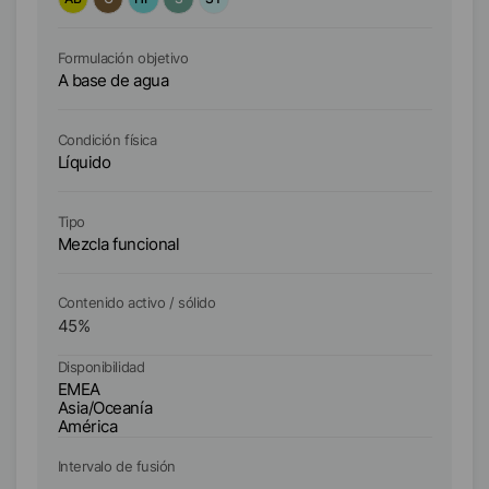
Formulación objetivo
Fo
A base de agua
A 
Condición física
Co
Líquido
Lí
Tipo
Ti
Mezcla funcional
Me
Contenido activo / sólido
Co
45
%
4
Disponibilidad
Di
EMEA
E
Asia/Oceanía
As
América
A
Intervalo de fusión
In