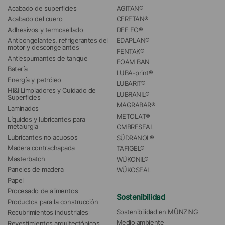
Acabado de superficies
AGITAN®
Acabado del cuero
CERETAN®
Adhesivos y termosellado
DEE FO®
Anticongelantes, refrigerantes del 
EDAPLAN®
motor y descongelantes
FENTAK®
Antiespumantes de tanque
FOAM BAN
Batería
LUBA-print®
Energía y petróleo
LUBARIT®
HI&I Limpiadores y Cuidado de 
LUBRANIL®
Superficies
MAGRABAR®
Laminados
METOLAT®
Líquidos y lubricantes para 
metalurgia
OMBRESEAL
Lubricantes no acuosos
SÜDRANOL®
Madera contrachapada
TAFIGEL®
Masterbatch
WÜKONIL®
Paneles de madera
WÜKOSEAL
Papel
Procesado de alimentos
Sostenibilidad
Productos para la construcción
Sostenibilidad en MÜNZING
Recubrimientos industriales
Medio ambiente
Revestimientos arquitectónicos