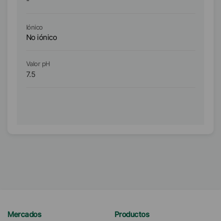
-
-
Iónico
Ió
No iónico
No
Valor pH
Va
7.5
7
Mercados
Productos