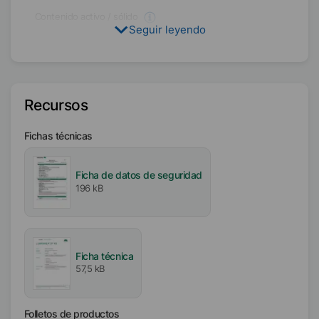
Contenido activo / sólido
Seguir leyendo
45
%
Disponibilidad
EMEA
Asia/Oceanía
Recursos
América
Fichas técnicas
Iónico
No iónico
Ficha de datos de seguridad
196 kB
Valor pH
7.5
Ficha técnica
57,5 kB
Folletos de productos