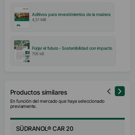
Aditivos para revestimientos de la madera
4,51 MB
Forjar el futuro - Sostenibilidad con impacto
705 kB
Productos similares
En función del mercado que haya seleccionado
previamente.
SÜDRANOL® CAR 20
S