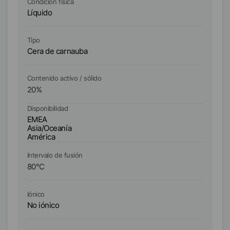
Condición física
Co
Líquido
Lí
Tipo
Ti
Cera de carnauba
Me
Contenido activo / sólido
Co
20
%
3
Disponibilidad
Di
EMEA
E
Asia/Oceanía
As
América
A
Intervalo de fusión
In
80
°C
11
Iónico
Ió
No iónico
No