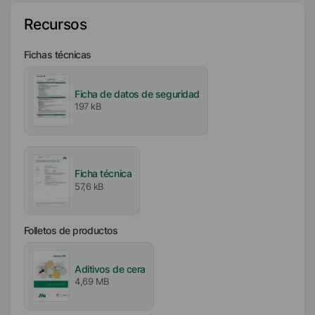
Cera de carnauba
Recursos
Contenido activo / sólido
Fichas técnicas
20
%
Ficha de datos de seguridad
Disponibilidad
197 kB
EMEA
Asia/Oceanía
América
Ficha técnica
Intervalo de fusión
57,6 kB
80
°C
Iónico
Folletos de productos
No iónico
Aditivos de cera
Valor pH
4,69 MB
6.5