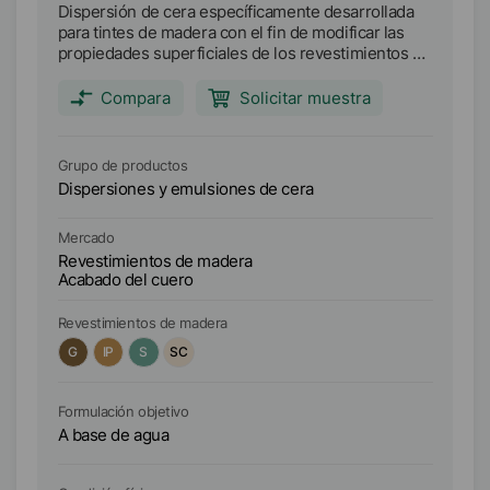
Dispersión de cera específicamente desarrollada
SÜ
para tintes de madera con el fin de modificar las
qu
propiedades superficiales de los revestimientos al
ag
agua. También puede utilizarse para pulimentos,
así como agente desmoldeante.
Compara
Solicitar muestra
Grupo de productos
Gr
Dispersiones y emulsiones de cera
Di
Mercado
Me
Revestimientos de madera
Re
Acabado del cuero
Revestimientos de madera
Re
G
IP
S
SC
A
Formulación objetivo
Fo
A base de agua
A 