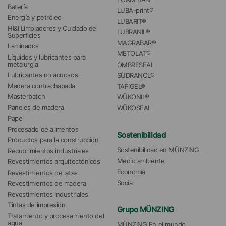
Batería
LUBA-print®
Energía y petróleo
LUBARIT®
HI&I Limpiadores y Cuidado de 
LUBRANIL®
Superficies
MAGRABAR®
Laminados
METOLAT®
Líquidos y lubricantes para 
metalurgia
OMBRESEAL
Lubricantes no acuosos
SÜDRANOL®
Madera contrachapada
TAFIGEL®
Masterbatch
WÜKONIL®
Paneles de madera
WÜKOSEAL
Papel
Procesado de alimentos
Sostenibilidad
Productos para la construcción
Sostenibilidad en MÜNZING
Recubrimientos industriales
Medio ambiente
Revestimientos arquitectónicos
Economía
Revestimientos de latas
Social
Revestimientos de madera
Revestimientos industriales
Tintas de impresión
Grupo MÜNZING
Tratamiento y procesamiento del 
agua 
MÜNZING En el mundo