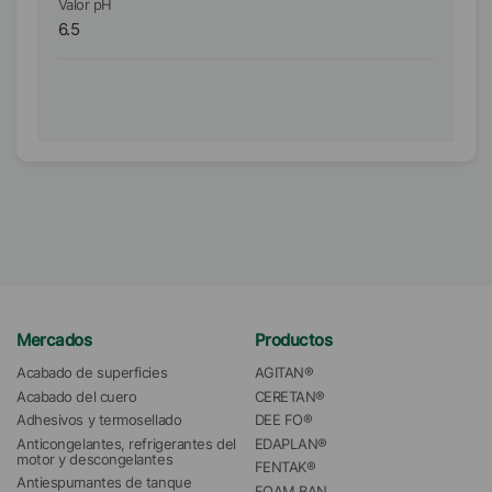
Valor pH
Va
6.5
9
Mercados
Productos
Acabado de superficies
AGITAN®
Acabado del cuero
CERETAN®
Adhesivos y termosellado
DEE FO®
Anticongelantes, refrigerantes del 
EDAPLAN®
motor y descongelantes
FENTAK®
Antiespumantes de tanque
FOAM BAN