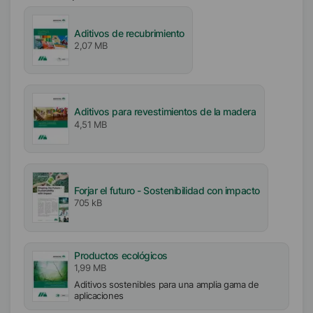
EMEA
América
Aditivos de recubrimiento
Asia/Oceanía
2,07 MB
Incorporación
Fácil
Aditivos para revestimientos de la madera
Libre de
4,51 MB
Sin COV
Libre de APE
Sin organoestaño
Sin biocidas
Forjar el futuro - Sostenibilidad con impacto
705 kB
Productos ecológicos
1,99 MB
Aditivos sostenibles para una amplia gama de
aplicaciones