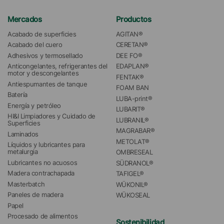
Mercados
Productos
Acabado de superficies
AGITAN®
Acabado del cuero
CERETAN®
Adhesivos y termosellado
DEE FO®
Anticongelantes, refrigerantes del 
EDAPLAN®
motor y descongelantes
FENTAK®
Antiespumantes de tanque
FOAM BAN
Batería
LUBA-print®
Energía y petróleo
LUBARIT®
HI&I Limpiadores y Cuidado de 
LUBRANIL®
Superficies
MAGRABAR®
Laminados
METOLAT®
Líquidos y lubricantes para 
metalurgia
OMBRESEAL
Lubricantes no acuosos
SÜDRANOL®
Madera contrachapada
TAFIGEL®
Masterbatch
WÜKONIL®
Paneles de madera
WÜKOSEAL
Papel
Procesado de alimentos
Sostenibilidad