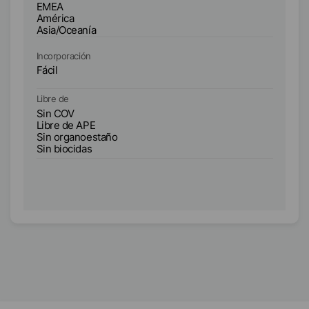
EMEA
E
América
A
Asia/Oceanía
As
Incorporación
In
Fácil
Fá
Libre de
Li
Sin COV
S
Libre de APE
Li
Sin organoestaño
Si
Sin biocidas