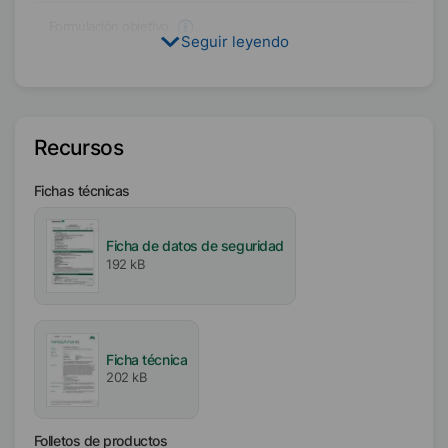
Formulación objetivo
Seguir leyendo
A base de agua
Condición física
Líquido
Recursos
Tipo
Mezcla de tensioactivos
Fichas técnicas
Poliuretano (no iónico)
Ficha de datos de seguridad
Disolvente
192 kB
Butiltriglicol
Agua
Contenido activo / sólido
Ficha técnica
202 kB
20
%
Disponibilidad
Folletos de productos