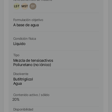
de interior y exterior, pinturas de látex, pinturas
re
anticorrosivas, revoques de emulsión, adhesivos y
in
LST
MST
SY
L
masillas.
an
re
Formulación objetivo
Fo
A base de agua
A 
Condición física
Co
Líquido
Lí
Tipo
Ti
Mezcla de tensioactivos
Me
Poliuretano (no iónico)
Po
Disolvente
Di
Butiltriglicol
Bu
Agua
A
Contenido activo / sólido
Co
20
%
32
Disponibilidad
Di