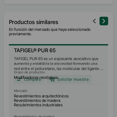
Productos similares
En función del mercado que haya seleccionado
previamente.
TAFIGEL® PUR 65
T
TAFIGEL PUR 65 es un espesante asociativo que
TA
aumenta y estabiliza la viscosidad formando una
"e
red entre el poliuretano, las moléculas del ligante y
vi
Grupo de productos
Gr
otros ingredientes de la pintura. TAFIGEL PUR 65
la
Modificadores reológicos
Mo
proporciona un fuerte perfil reológico
pi
Compara
Solicitar muestra
pseudoplástico con excelentes características de
pe
adelgazamiento por cizallamiento. Puede utilizarse
ca
Mercado
Me
solo o en combinación con otros espesantes
ci
Revestimientos arquitectónicos
Re
TAFIGEL, así como con otras tecnologías de
co
Revestimientos de madera
Re
espesantes. TAFIGEL PUR 65 está diseñado para
co
Recubrimientos industriales
Re
su uso en revestimientos industriales. También se
TA
recomienda para los siguientes sistemas: pinturas
re
Revestimientos de madera
Re