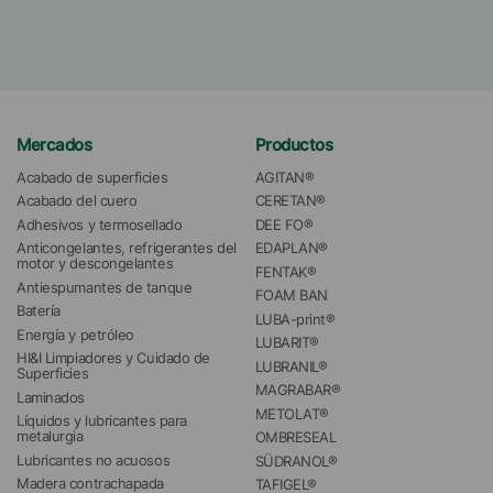
Mercados
Productos
Acabado de superficies
AGITAN®
Acabado del cuero
CERETAN®
Adhesivos y termosellado
DEE FO®
Anticongelantes, refrigerantes del 
EDAPLAN®
motor y descongelantes
FENTAK®
Antiespumantes de tanque
FOAM BAN
Batería
LUBA-print®
Energía y petróleo
LUBARIT®
HI&I Limpiadores y Cuidado de 
LUBRANIL®
Superficies
MAGRABAR®
Laminados
METOLAT®
Líquidos y lubricantes para 
metalurgia
OMBRESEAL
Lubricantes no acuosos
SÜDRANOL®
Madera contrachapada
TAFIGEL®