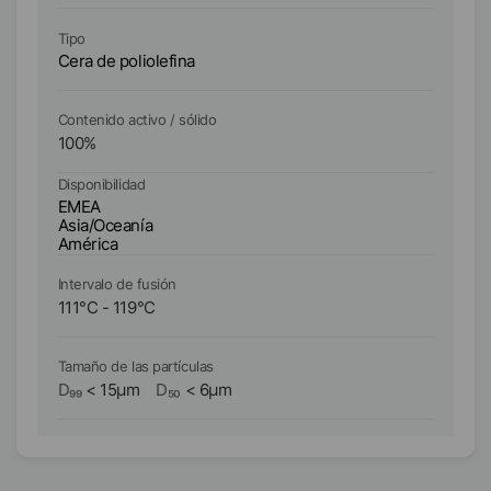
Tipo
Ti
Cera de poliolefina
Ce
Contenido activo / sólido
Co
100
%
1
Disponibilidad
Di
EMEA
E
Asia/Oceanía
As
América
A
Intervalo de fusión
In
111
°C
-
119
°C
1
Tamaño de las partículas
Ta
D₉₉
<
15
µm
D₅₀
<
6
µm
D₉