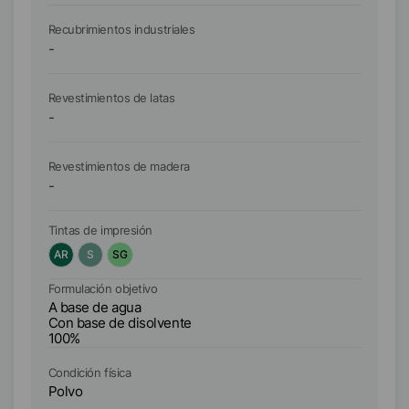
Recubrimientos industriales
Re
-
-
Re
Revestimientos de latas
-
Revestimientos de madera
Re
-
-
Tintas de impresión
Ti
AR
S
SG
A
Formulación objetivo
Fo
A base de agua
A 
Con base de disolvente
Co
100%
1
Condición física
Co
Polvo
P