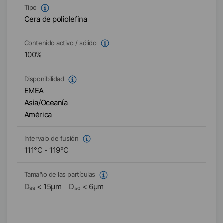
Tipo
Cera de poliolefina
Contenido activo / sólido
100
%
Disponibilidad
EMEA
Asia/Oceanía
América
Intervalo de fusión
111
°C
-
119
°C
Tamaño de las partículas
D₉₉
<
15
µm
D₅₀
<
6
µm