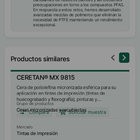
preocupaciones en torno a los compuestos PFAS.
En respuesta a estos retos, hemos desarrollado
avanzadas mezclas de polímeros que eliminan la
necesidad de PTFE manteniendo un rendimiento
excepcional.
Productos similares
CERETAN® MX 9815
C
Cera de poliolefina micronizada esférica para su
Ce
aplicación en tintas de impresión (tintas de
ap
huecograbado y flexografía), pinturas y
(r
Grupo de productos
Gr
revestimientos (para revestimientos en polvo, de
pa
Ceras micronizadas y recubiertas
Ce
latas, de muebles, de parqué e industriales) y
pa
Compara
Solicitar muestra
masterbatch.
he
Me
Mercado
Re
Tintas de impresión
Ti