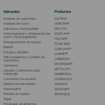
Mercados
Productos
Acabado de superficies
AGITAN®
Acabado del cuero
CERETAN®
Adhesivos y termosellado
DEE FO®
Anticongelantes, refrigerantes del 
EDAPLAN®
motor y descongelantes
FENTAK®
Antiespumantes de tanque
FOAM BAN
Batería
LUBA-print®
Energía y petróleo
LUBARIT®
HI&I Limpiadores y Cuidado de 
LUBRANIL®
Superficies
MAGRABAR®
Laminados
METOLAT®
Líquidos y lubricantes para 
metalurgia
OMBRESEAL
Lubricantes no acuosos
SÜDRANOL®
Madera contrachapada
TAFIGEL®
Masterbatch
WÜKONIL®
Paneles de madera
WÜKOSEAL
Papel
Procesado de alimentos