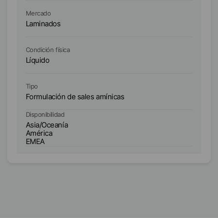
Mercado
Me
Laminados
L
Condición física
Co
Líquido
Lí
Tipo
Ti
Formulación de sales amínicas
Fo
Disponibilidad
Di
Asia/Oceanía
América
A
EMEA