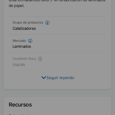
de papel.
Grupo de productos
Catalizadores
Mercado
Laminados
Condición física
Líquido
Tipo
Seguir leyendo
Formulación de sales amínicas
Disponibilidad
Asia/Oceanía
Recursos
América
EMEA