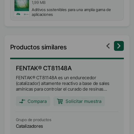
1,99 MB
Aditivos sostenibles para una amplia gama de
aplicaciones
Productos similares
FENTAK® CT81148A
F
FENTAK® CT81148A es un endurecedor
FE
(catalizador) altamente reactivo a base de sales
a 
amínicas para controlar el curado de resinas
co
amínicas acuosas a base de formaldehído -urea
ba
formaldehído (UF) y melamina urea formaldehído
me
Compara
Solicitar muestra
(MUF)- en la fabricación de laminados de papel.
(M
Grupo de productos
Gr
Catalizadores
Ca