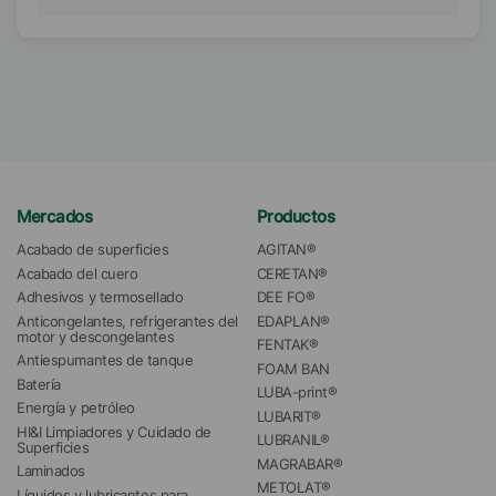
Mercados
Productos
Acabado de superficies
AGITAN®
Acabado del cuero
CERETAN®
Adhesivos y termosellado
DEE FO®
Anticongelantes, refrigerantes del 
EDAPLAN®
motor y descongelantes
FENTAK®
Antiespumantes de tanque
FOAM BAN
Batería
LUBA-print®
Energía y petróleo
LUBARIT®
HI&I Limpiadores y Cuidado de 
LUBRANIL®
Superficies
MAGRABAR®
Laminados
METOLAT®
Líquidos y lubricantes para 