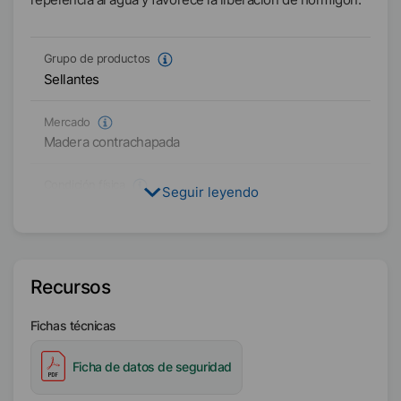
Grupo de productos
Sellantes
Mercado
Madera contrachapada
Condición física
Seguir leyendo
Líquido
Tipo
Polímero hidrofugado de base acuosa
Recursos
Disponibilidad
Fichas técnicas
EMEA
Ficha de datos de seguridad