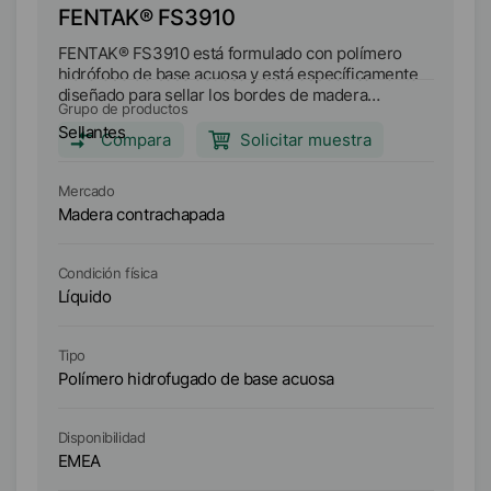
FENTAK® FS3910
F
FENTAK® FS3910 está formulado con polímero
FE
hidrófobo de base acuosa y está específicamente
hi
diseñado para sellar los bordes de madera
di
Grupo de productos
Gr
contrachapada. Es una película opaca que
co
Sellantes
Se
proporciona repelencia al agua y favorece la
pr
Compara
Solicitar muestra
liberación de hormigón.
li
Mercado
Me
Madera contrachapada
M
Condición física
Co
Líquido
Lí
Tipo
Ti
Polímero hidrofugado de base acuosa
Po
Di
Disponibilidad
As
EMEA
A