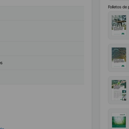
Folletos de
os