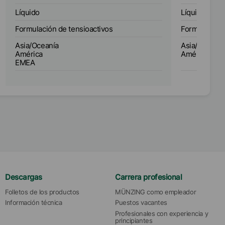
Líquido
Líquido
Formulación de tensioactivos
Formulación 
Asia/Oceanía
Asia/Oceanía
América
América
EMEA
Descargas
Carrera profesional
Folletos de los productos
MÜNZING como empleador
Información técnica
Puestos vacantes
Profesionales con experiencia y 
principiantes