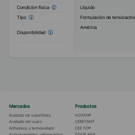
Líquido
Condición física
Formulación de tensioactiv
Tipo
América
Disponibilidad
Mercados
Productos
Acabado de superficies
AGITAN®
Acabado del cuero
CERETAN®
Adhesivos y termosellado
DEE FO®
Anticongelantes, refrigerantes 
EDAPLAN®