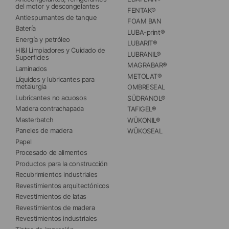
del motor y descongelantes
FENTAK®
Antiespumantes de tanque
FOAM BAN
Batería
LUBA-print®
Energía y petróleo
LUBARIT®
HI&I Limpiadores y Cuidado de 
LUBRANIL®
Superficies
MAGRABAR®
Laminados
METOLAT®
Líquidos y lubricantes para 
metalurgia
OMBRESEAL
Lubricantes no acuosos
SÜDRANOL®
Madera contrachapada
TAFIGEL®
Masterbatch
WÜKONIL®
Paneles de madera
WÜKOSEAL
Papel
Procesado de alimentos
Productos para la construcción
Recubrimientos industriales
Revestimientos arquitectónicos
Revestimientos de latas
Revestimientos de madera
Revestimientos industriales