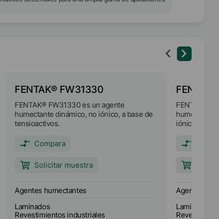
FENTAK® FW31330
FENTAK®
FENTAK® FW31330 es un agente
FENTAK® FW2
humectante dinámico, no iónico, a base de
humectante a
tensioactivos.
iónicos.
Compara
Compa
Solicitar muestra
Solici
Agentes humectantes
Agentes hum
Laminados
Laminados
Revestimientos industriales
Revestimient