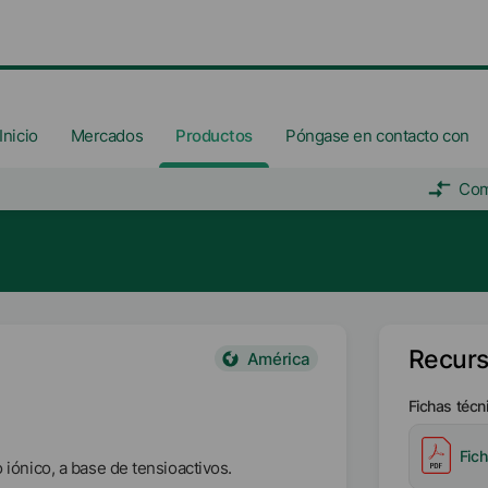
Inicio
Mercados
Productos
Póngase en contacto con
Com
Recur
América
Fichas técn
Fic
nico, a base de tensioactivos.