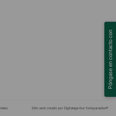
Póngase en contacto con
iales.
Sitio web creado por Digitalagentur foolsparadise®