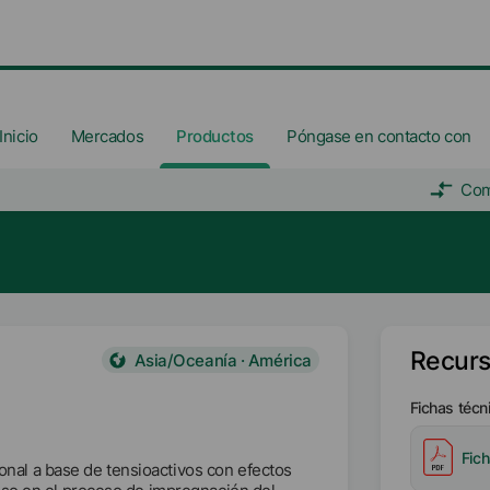
Inicio
Mercados
Productos
Póngase en contacto con
Com
Recur
Asia/Oceanía · América
Fichas técn
Fic
al a base de tensioactivos con efectos