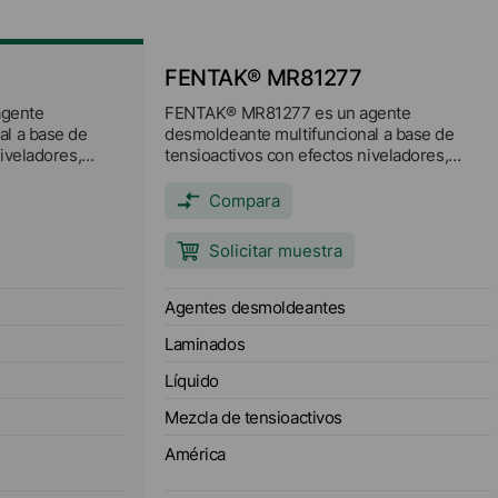
FENTAK® MR81277
agente
FENTAK® MR81277 es un agente
al a base de
desmoldeante multifuncional a base de
iveladores,
tensioactivos con efectos niveladores,
del polvo para
humectantes y supresores del polvo para
pregnación del
su uso en el proceso de impregnación del
Compara
papel.
Solicitar muestra
Agentes desmoldeantes
Laminados
Líquido
Mezcla de tensioactivos
América