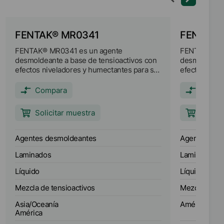
FENTAK® MR0341
FENTAK®
FENTAK® MR0341 es un agente
FENTAK® UR0
desmoldeante a base de tensioactivos con
desmoldeante
efectos niveladores y humectantes para su
efectos nive
uso en el proceso de impregnación del
uso en el pr
papel.
papel.
Compara
Compa
Solicitar muestra
Solici
Agentes desmoldeantes
Agentes des
Laminados
Laminados
Líquido
Líquido
Mezcla de tensioactivos
Mezcla de te
Asia/Oceanía
América
América