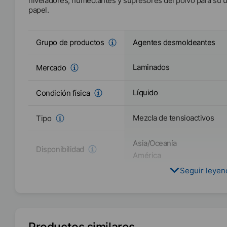
niveladores, humectantes y supresores del polvo para su 
papel.
Agentes desmoldeantes
Grupo de productos
Laminados
Mercado
Líquido
Condición física
Mezcla de tensioactivos
Tipo
Asia/Oceanía
Disponibilidad
América
Seguir leye
Productos similares