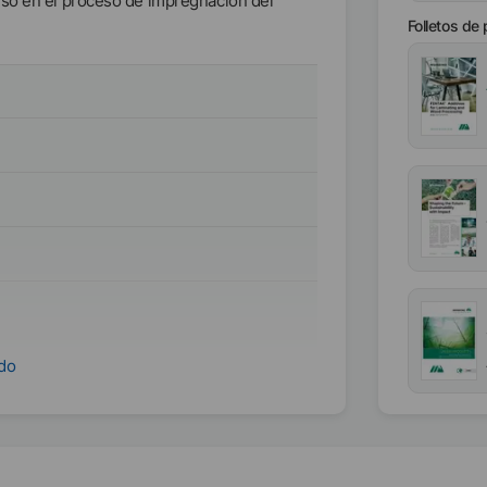
uso en el proceso de impregnación del
Folletos de
ndo