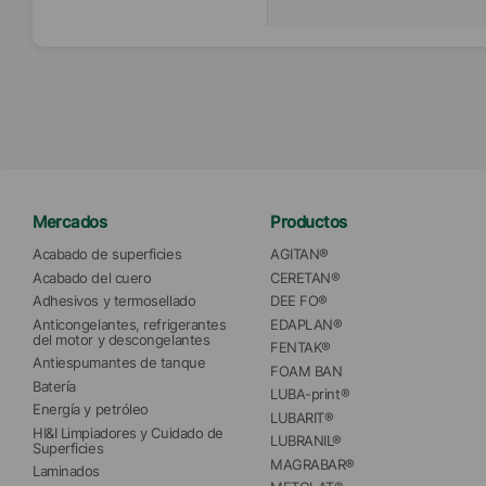
Mercados
Productos
Acabado de superficies
AGITAN®
Acabado del cuero
CERETAN®
Adhesivos y termosellado
DEE FO®
Anticongelantes, refrigerantes 
EDAPLAN®
del motor y descongelantes
FENTAK®
Antiespumantes de tanque
FOAM BAN
Batería
LUBA-print®
Energía y petróleo
LUBARIT®
HI&I Limpiadores y Cuidado de 
LUBRANIL®
Superficies
MAGRABAR®
Laminados