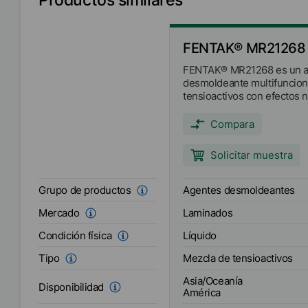
FENTAK® MR21268
FENTAK® MR21268 es un 
desmoldeante multifuncion
tensioactivos con efectos n
humectantes y supresores 
su uso en el proceso de im
Compara
papel.
Solicitar muestra
Agentes desmoldeantes
Grupo de productos
Laminados
Mercado
Líquido
Condición física
Mezcla de tensioactivos
Tipo
Asia/Oceanía
Disponibilidad
América