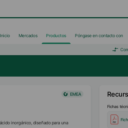
Inicio
Mercados
Productos
Póngase en contacto con
Com
Recur
EMEA
Fichas técn
Fic
cido inorgánico, diseñado para una