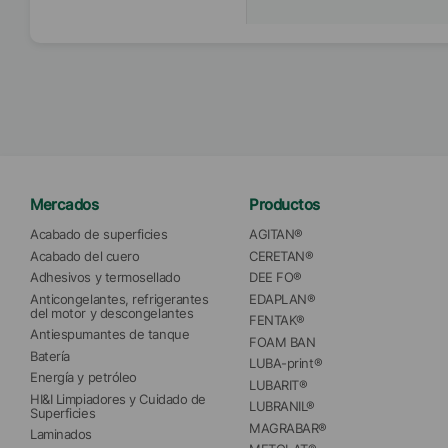
Mercados
Productos
Acabado de superficies
AGITAN®
Acabado del cuero
CERETAN®
Adhesivos y termosellado
DEE FO®
Anticongelantes, refrigerantes 
EDAPLAN®
del motor y descongelantes
FENTAK®
Antiespumantes de tanque
FOAM BAN
Batería
LUBA-print®
Energía y petróleo
LUBARIT®
HI&I Limpiadores y Cuidado de 
LUBRANIL®
Superficies
MAGRABAR®
Laminados