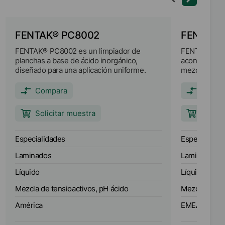
FENTAK® PC8002
FENTAK®
FENTAK® PC8002 es un limpiador de
FENTAK® PC3
planchas a base de ácido inorgánico,
acondicionad
diseñado para una aplicación uniforme.
mezcla de te
Compara
Compa
Solicitar muestra
Solici
Especialidades
Especialidad
Laminados
Laminados
Líquido
Líquido
Mezcla de tensioactivos, pH ácido
Mezcla de te
América
EMEA