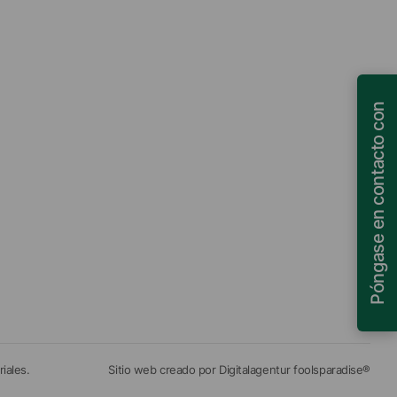
Póngase en contacto con
iales.
Sitio web creado por Digitalagentur foolsparadise®