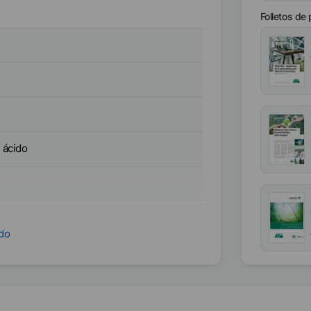
Folletos de
 ácido
ndo