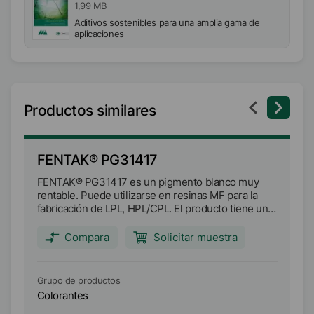
1,99 MB
Aditivos sostenibles para una amplia gama de
aplicaciones
Productos similares
FENTAK® PG31417
F
FENTAK® PG31417 es un pigmento blanco muy
F
rentable. Puede utilizarse en resinas MF para la
di
fabricación de LPL, HPL/CPL. El producto tiene un
ut
tono de color amarillento, con alta opacidad, alta
LP
estabilidad a la luz UV y térmica en la aplicación.
co
Compara
Solicitar muestra
También tiene propiedades anticorrosivas.
té
Grupo de productos
Gr
Colorantes
Co