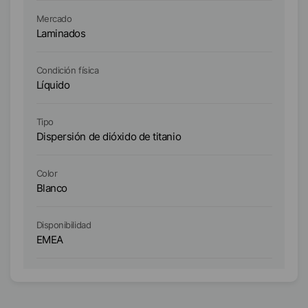
Mercado
Me
Laminados
L
Condición física
Co
Líquido
Lí
Tipo
Ti
Dispersión de dióxido de titanio
Di
Color
Co
Blanco
B
Disponibilidad
Di
EMEA
E