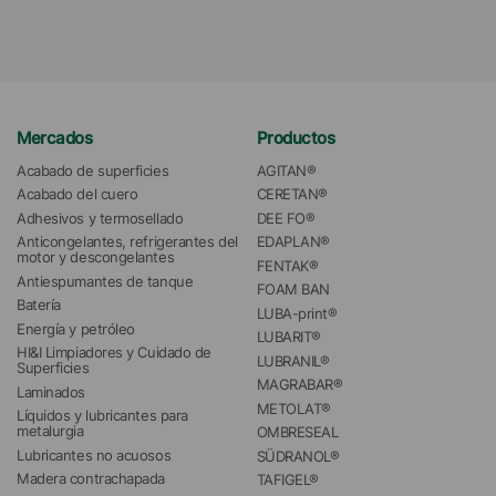
Mercados
Productos
Acabado de superficies
AGITAN®
Acabado del cuero
CERETAN®
Adhesivos y termosellado
DEE FO®
Anticongelantes, refrigerantes del 
EDAPLAN®
motor y descongelantes
FENTAK®
Antiespumantes de tanque
FOAM BAN
Batería
LUBA-print®
Energía y petróleo
LUBARIT®
HI&I Limpiadores y Cuidado de 
LUBRANIL®
Superficies
MAGRABAR®
Laminados
METOLAT®
Líquidos y lubricantes para 
metalurgia
OMBRESEAL
Lubricantes no acuosos
SÜDRANOL®
Madera contrachapada
TAFIGEL®