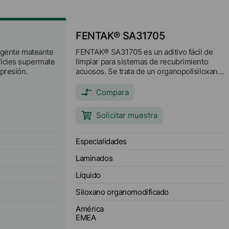
FENTAK® SA31705
gente mateante
FENTAK® SA31705 es un aditivo fácil de
ficies supermate
limpiar para sistemas de recubrimiento
 presión.
acuosos. Se trata de un organopolisiloxano
modificado, funcionalizado y de alta
ingeniería, que se presenta en un soporte
Compara
adecuado para reforzar su eficacia.
Solicitar muestra
Especialidades
Laminados
Líquido
Siloxano organomodificado
América
EMEA