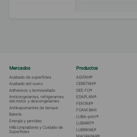
Mercados
Productos
Acabado de superficies
AGITAN®
Acabado del cuero
CERETAN®
Adhesivos y termosellado
DEE FO®
Anticongelantes, refrigerantes 
EDAPLAN®
del motor y descongelantes
FENTAK®
Antiespumantes de tanque
FOAM BAN
Batería
LUBA-print®
Energía y petróleo
LUBARIT®
HI&I Limpiadores y Cuidado de 
LUBRANIL®
Superficies
MAGRABAR®