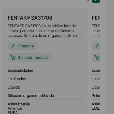
FENTAK® SA31708
FENTAK®
FENTAK® SA31708 es un aditivo fácil de
FENTAK® SA3
limpiar para sistemas de recubrimiento
sintético dis
acuosos. Se trata de un organopolisiloxano
sistemas de 
modificado, funcionalizado y de alta
fuerte caráct
ingeniería, que se presenta en un soporte
puede utiliza
Compara
Compa
adecuado para reforzar su eficacia.
dispersiones
aluminio o m
Solicitar muestra
Solici
Especialidades
Especialidad
Laminados
Laminados
Líquido
Líquido
Siloxano organomodificado
Polímero HA
Asia/Oceanía
Asia/Oceanía
América
EMEA
EMEA