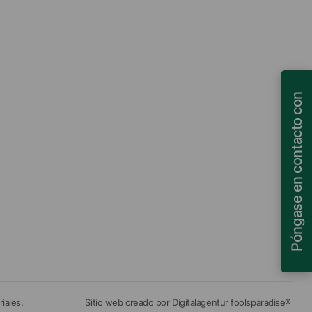
Póngase en contacto con
iales.
Sitio web creado por Digitalagentur foolsparadise®