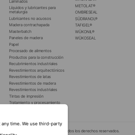
Laminados
METOLAT®
Líquidos y lubricantes para 
metalurgia
OMBRESEAL
Lubricantes no acuosos
SÜDRANOL®
Madera contrachapada
TAFIGEL®
Masterbatch
WÜKONIL®
Paneles de madera
WÜKOSEAL
Papel
Procesado de alimentos
Productos para la construcción
Recubrimientos industriales
Revestimientos arquitectónicos
Revestimientos de latas
Revestimientos de madera
Revestimientos industriales
Tintas de impresión
Tratamiento y procesamiento 
del agua 
 any time. We use third-party
© 2026 Münzing Corporation. Todos los derechos reservados.