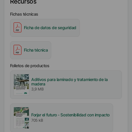
Recursos
Disponibilidad
Fichas técnicas
EMEA
Ficha de datos de seguridad
Ficha técnica
Folletos de productos
Aditivos para laminado y tratamiento de la
madera
3,9 MB
Forjar el futuro - Sostenibilidad con impacto
705 kB