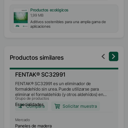
Productos ecológicos
1,99 MB
Aditivos sostenibles para una amplia gama de
aplicaciones
Productos similares
FENTAK® SC32991
F
FENTAK® SC32991 es un eliminador de
F
formaldehído sin urea. Puede utilizarse para
fo
eliminar el formaldehído (y otros aldehídos) en
el
Grupo de productos
Gr
sistemas basados en formaldehído, como las
si
Especialidades
Es
resinas amínicas (en particular las resinas de urea
re
Compara
Solicitar muestra
formaldehído,UF, y melamina formaldehído, MF),
fo
con el fin de cumplir los requisitos de
pa
Mercado
Me
determinadas normas sobre emisiones. FENTAK®
n
Paneles de madera
P
SC32991 está diseñado para su uso en la
di