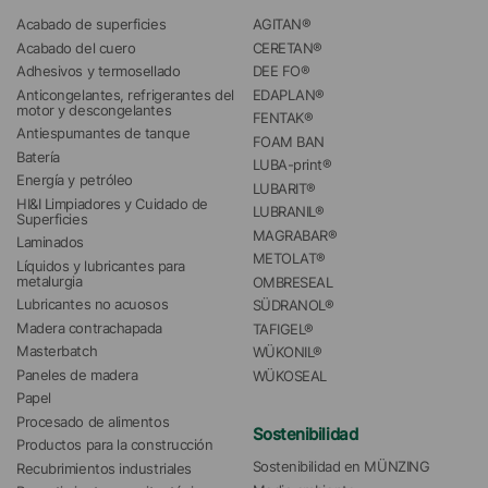
Acabado de superficies
AGITAN®
Acabado del cuero
CERETAN®
Adhesivos y termosellado
DEE FO®
Anticongelantes, refrigerantes del 
EDAPLAN®
motor y descongelantes
FENTAK®
Antiespumantes de tanque
FOAM BAN
Batería
LUBA-print®
Energía y petróleo
LUBARIT®
HI&I Limpiadores y Cuidado de 
LUBRANIL®
Superficies
MAGRABAR®
Laminados
METOLAT®
Líquidos y lubricantes para 
metalurgia
OMBRESEAL
Lubricantes no acuosos
SÜDRANOL®
Madera contrachapada
TAFIGEL®
Masterbatch
WÜKONIL®
Paneles de madera
WÜKOSEAL
Papel
Procesado de alimentos
Sostenibilidad
Productos para la construcción
Sostenibilidad en MÜNZING
Recubrimientos industriales