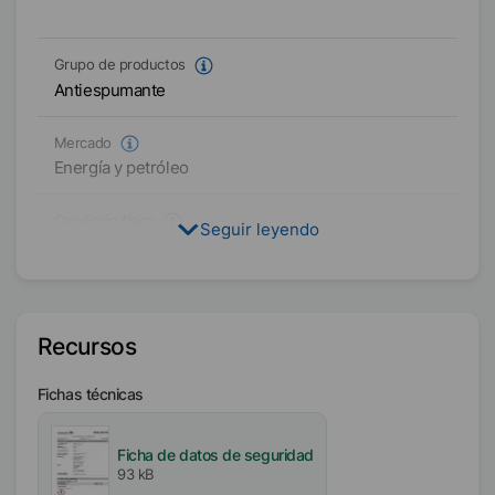
Grupo de productos
Antiespumante
Mercado
Energía y petróleo
Condición física
Seguir leyendo
Líquido
Tipo
Siloxano tridimensional (3D)
Recursos
Certificaciones
Fichas técnicas
Kosher
Disponibilidad
Ficha de datos de seguridad
93 kB
EMEA