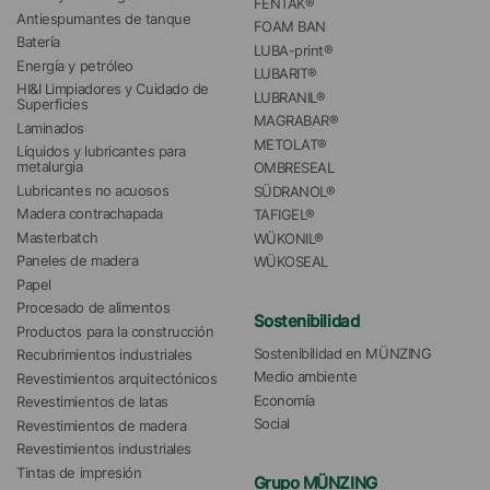
FENTAK®
Antiespumantes de tanque
FOAM BAN
Batería
LUBA-print®
Energía y petróleo
LUBARIT®
HI&I Limpiadores y Cuidado de 
LUBRANIL®
Superficies
MAGRABAR®
Laminados
METOLAT®
Líquidos y lubricantes para 
metalurgia
OMBRESEAL
Lubricantes no acuosos
SÜDRANOL®
Madera contrachapada
TAFIGEL®
Masterbatch
WÜKONIL®
Paneles de madera
WÜKOSEAL
Papel
Procesado de alimentos
Sostenibilidad
Productos para la construcción
Sostenibilidad en MÜNZING
Recubrimientos industriales
Medio ambiente
Revestimientos arquitectónicos
Economía
Revestimientos de latas
Social
Revestimientos de madera
Revestimientos industriales
Tintas de impresión
Grupo MÜNZING