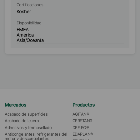
semisintéticos y solubles. Aplicaciones en tanques
Certificaciones
Ce
para limpiadores industriales.
Kosher
K
Disponibilidad
Di
EMEA
E
América
A
Asia/Oceanía
As
Mercados
Productos
Acabado de superficies
AGITAN®
Acabado del cuero
CERETAN®
Adhesivos y termosellado
DEE FO®
Anticongelantes, refrigerantes del 
EDAPLAN®
motor y descongelantes