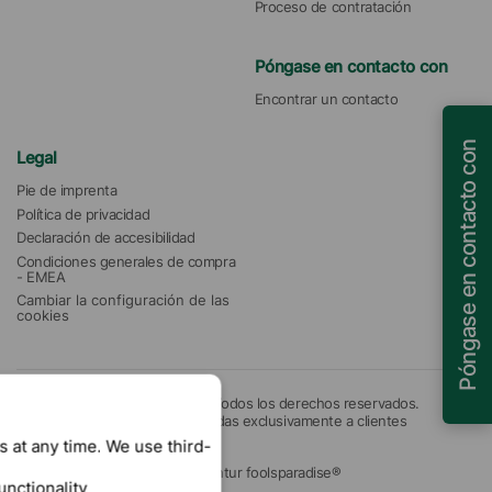
Proceso de contratación
Póngase en contacto con
Encontrar un contacto
Póngase en contacto con
Legal
Pie de imprenta
Política de privacidad
Declaración de accesibilidad
Condiciones generales de compra 
- EMEA
Cambiar la configuración de las 
cookies
© 2026 Münzing Corporation. Todos los derechos reservados.
Nuestras ofertas están destinadas exclusivamente a clientes
empresariales.
 at any time. We use third-
Sitio web creado por Digitalagentur foolsparadise®
unctionality