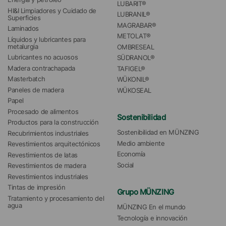
LUBARIT®
HI&I Limpiadores y Cuidado de 
LUBRANIL®
Superficies
MAGRABAR®
Laminados
METOLAT®
Líquidos y lubricantes para 
metalurgia
OMBRESEAL
Lubricantes no acuosos
SÜDRANOL®
Madera contrachapada
TAFIGEL®
Masterbatch
WÜKONIL®
Paneles de madera
WÜKOSEAL
Papel
Procesado de alimentos
Sostenibilidad
Productos para la construcción
Sostenibilidad en MÜNZING
Recubrimientos industriales
Medio ambiente
Revestimientos arquitectónicos
Economía
Revestimientos de latas
Social
Revestimientos de madera
Revestimientos industriales
Tintas de impresión
Grupo MÜNZING
Tratamiento y procesamiento del 
agua 
MÜNZING En el mundo
Tecnología e innovación