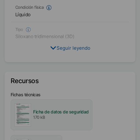
Condición física
Líquido
Tipo
Siloxano tridimensional (3D)
Seguir leyendo
Certificaciones
Kosher
Disponibilidad
Recursos
EMEA
América
Fichas técnicas
Asia/Oceanía
Ficha de datos de seguridad
170 kB