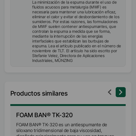
La minimización de la espuma durante el uso de
fluidos acuosos para metalurgia (MWF) es
necesaria para mantener una lubricación eficaz,
eliminar el calor y evitar el desbordamiento de los
sumideros. Por estas razones, las formulaciones
de MWF suelen contener antiespumantes, que
controlan la espuma a medida que se forma,
mediante la interrupción de las energías
interfaciales que estabilizan las burbujas de
espuma. Lea el artículo publicado en el número de
noviembre de TLT. El artículo ha sido escrito por
Stefanie Velez, Directora de Aplicaciones
Industriales, MÜNZING
Productos similares
FOAM BAN® TK-320
F
FOAM BAN® TK-320 es un antiespumante de
F
siloxano tridimensional de baja viscosidad,
si