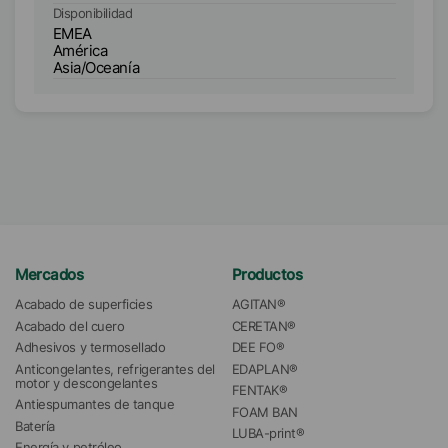
Disponibilidad
Di
EMEA
E
América
A
Asia/Oceanía
As
Mercados
Productos
Acabado de superficies
AGITAN®
Acabado del cuero
CERETAN®
Adhesivos y termosellado
DEE FO®
Anticongelantes, refrigerantes del 
EDAPLAN®
motor y descongelantes
FENTAK®
Antiespumantes de tanque
FOAM BAN
Batería
LUBA-print®
Energía y petróleo