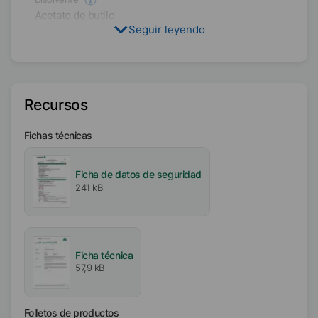
Acetato de butilo
Seguir leyendo
Contenido activo / sólido
12
%
Recursos
Disponibilidad
EMEA
Asia/Oceanía
Fichas técnicas
América
Ficha de datos de seguridad
Intervalo de fusión
241 kB
113
°C
Ficha técnica
57,9 kB
Folletos de productos