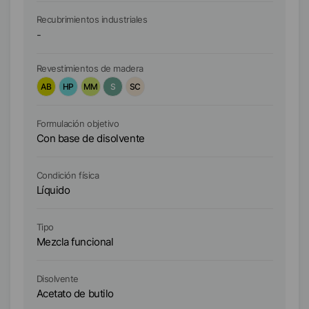
Recubrimientos industriales
Re
-
-
Revestimientos de madera
Re
AB
HP
MM
S
SC
A
Formulación objetivo
Fo
Con base de disolvente
Co
Condición física
Co
Líquido
Lí
Tipo
Ti
Mezcla funcional
Ce
Di
Disolvente
Xi
Acetato de butilo
Ac