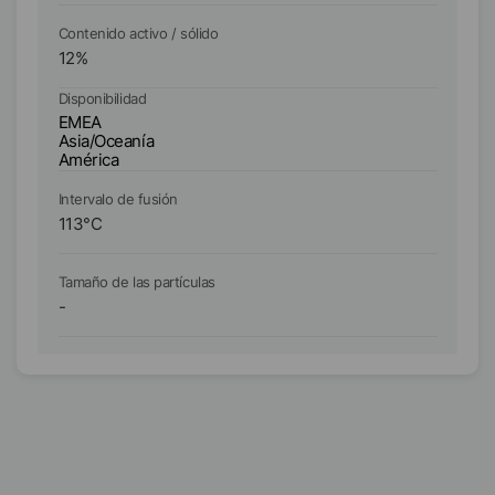
Contenido activo / sólido
Co
12
%
1
Disponibilidad
Di
EMEA
E
Asia/Oceanía
As
América
A
Intervalo de fusión
In
113
°C
1
Tamaño de las partículas
Ta
-
D₉