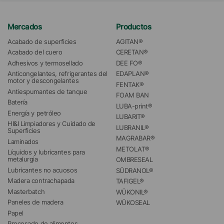
Mercados
Productos
Acabado de superficies
AGITAN®
Acabado del cuero
CERETAN®
Adhesivos y termosellado
DEE FO®
Anticongelantes, refrigerantes del 
EDAPLAN®
motor y descongelantes
FENTAK®
Antiespumantes de tanque
FOAM BAN
Batería
LUBA-print®
Energía y petróleo
LUBARIT®
HI&I Limpiadores y Cuidado de 
LUBRANIL®
Superficies
MAGRABAR®
Laminados
METOLAT®
Líquidos y lubricantes para 
metalurgia
OMBRESEAL
Lubricantes no acuosos
SÜDRANOL®
Madera contrachapada
TAFIGEL®
Masterbatch
WÜKONIL®
Paneles de madera
WÜKOSEAL
Papel
Procesado de alimentos