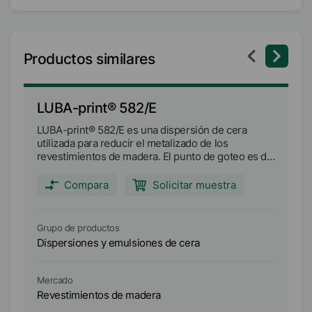
Productos similares
LUBA-print® 582/E
L
LUBA-print® 582/E es una dispersión de cera
LU
utilizada para reducir el metalizado de los
ut
revestimientos de madera. El punto de goteo es de
la
aprox. 113°C.
ra
m
Compara
Solicitar muestra
Grupo de productos
Gr
Dispersiones y emulsiones de cera
Di
Mercado
Me
Revestimientos de madera
Re