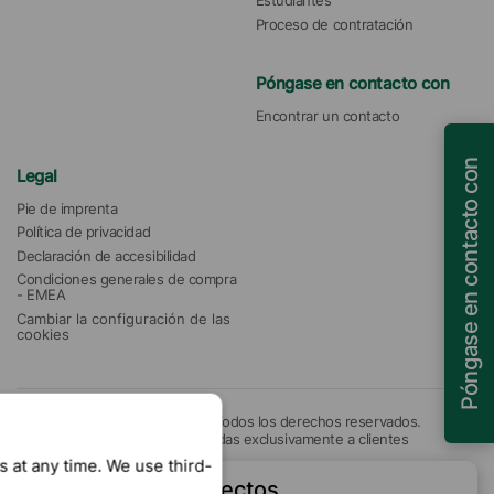
Estudiantes
Proceso de contratación
Póngase en contacto con
Encontrar un contacto
Póngase en contacto con
Legal
Pie de imprenta
Política de privacidad
Declaración de accesibilidad
Condiciones generales de compra 
- EMEA
Cambiar la configuración de las 
cookies
© 2026 Münzing Corporation. Todos los derechos reservados.
Nuestras ofertas están destinadas exclusivamente a clientes
empresariales.
 at any time. We use third-
Leyenda de efectos
Sitio web creado por Digitalagentur foolsparadise®