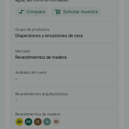
es
y 
Compara
Solicitar muestra
Grupo de productos
Gr
Dispersiones y emulsiones de cera
Di
Mercado
Me
Revestimientos de madera
Re
Acabado del cuero
Ac
-
-
Revestimientos arquitectónicos
Re
-
-
Revestimientos de madera
Re
AB
AR
G
S
SC
A