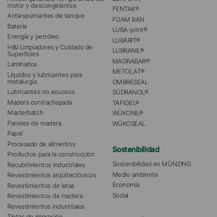
motor y descongelantes
FENTAK®
Antiespumantes de tanque
FOAM BAN
Batería
LUBA-print®
Energía y petróleo
LUBARIT®
HI&I Limpiadores y Cuidado de 
LUBRANIL®
Superficies
MAGRABAR®
Laminados
METOLAT®
Líquidos y lubricantes para 
metalurgia
OMBRESEAL
Lubricantes no acuosos
SÜDRANOL®
Madera contrachapada
TAFIGEL®
Masterbatch
WÜKONIL®
Paneles de madera
WÜKOSEAL
Papel
Procesado de alimentos
Sostenibilidad
Productos para la construcción
Sostenibilidad en MÜNZING
Recubrimientos industriales
Medio ambiente
Revestimientos arquitectónicos
Economía
Revestimientos de latas
Social
Revestimientos de madera
Revestimientos industriales
Tintas de impresión