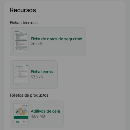
30
%
Recursos
Disponibilidad
Fichas técnicas
EMEA
Asia/Oceanía
Ficha de datos de seguridad
América
201 kB
Intervalo de fusión
115
°C
Ficha técnica
Iónico
57,3 kB
No iónico
Folletos de productos
Valor pH
9
Aditivos de cera
4,69 MB