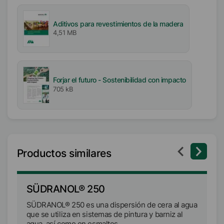
Aditivos para revestimientos de la madera
4,51 MB
Forjar el futuro - Sostenibilidad con impacto
705 kB
Productos similares
SÜDRANOL® 250
S
SÜDRANOL® 250 es una dispersión de cera al agua
S
que se utiliza en sistemas de pintura y barniz al
ce
agua, así como en esmaltes.
su