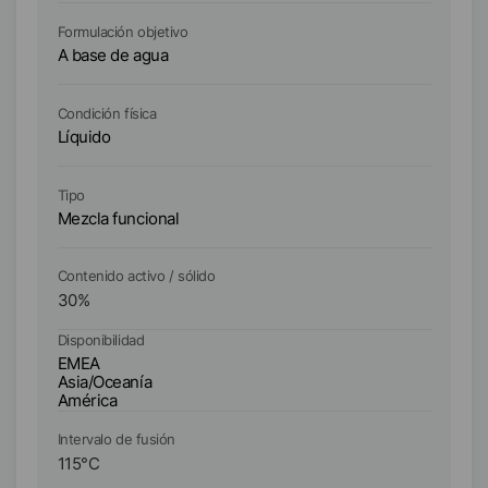
Formulación objetivo
Fo
A base de agua
A 
Condición física
Co
Líquido
Lí
Tipo
Ti
Mezcla funcional
Me
Contenido activo / sólido
Co
30
%
3
Disponibilidad
Di
EMEA
E
Asia/Oceanía
As
América
A
Intervalo de fusión
In
115
°C
11