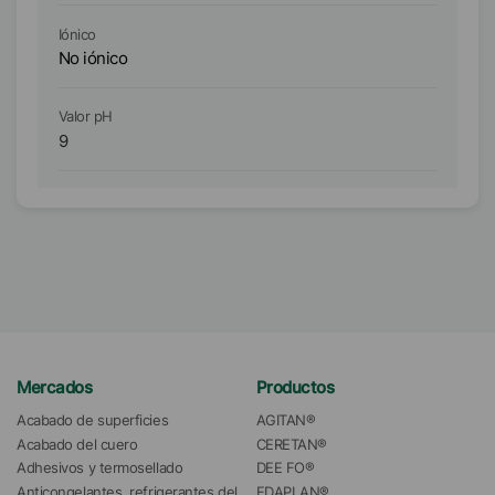
Ió
Iónico
No
No iónico
An
Valor pH
Va
9
9
Mercados
Productos
Acabado de superficies
AGITAN®
Acabado del cuero
CERETAN®
Adhesivos y termosellado
DEE FO®
Anticongelantes, refrigerantes del 
EDAPLAN®