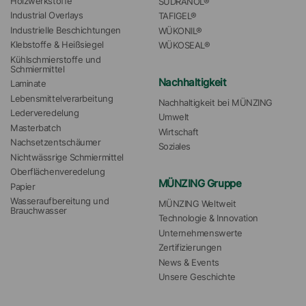
Holzwerkstoffe
SÜDRANOL®
Industrial Overlays
TAFIGEL®
Industrielle Beschichtungen
WÜKONIL®
Klebstoffe & Heißsiegel
WÜKOSEAL®
Kühlschmierstoffe und 
Schmiermittel
Nachhaltigkeit
Laminate
Lebensmittelverarbeitung
Nachhaltigkeit bei MÜNZING
Lederveredelung
Umwelt
Masterbatch
Wirtschaft
Nachsetzentschäumer
Soziales
Nichtwässrige Schmiermittel
Oberflächenveredelung
MÜNZING Gruppe
Papier
Wasseraufbereitung und 
MÜNZING Weltweit
Brauchwasser
Technologie & Innovation
Unternehmenswerte
Zertifizierungen
News & Events
Unsere Geschichte