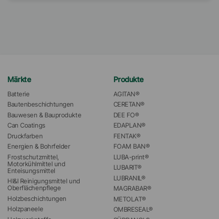
Märkte
Produkte
Batterie
AGITAN®
Bautenbeschichtungen
CERETAN®
Bauwesen & Bauprodukte
DEE FO®
Can Coatings
EDAPLAN®
Druckfarben
FENTAK®
Energien & Bohrfelder
FOAM BAN®
Frostschutzmittel, 
LUBA-print®
Motorkühlmittel und 
LUBARIT®
Enteisungsmittel
LUBRANIL®
HI&I Reinigungsmittel und 
Oberflächenpflege
MAGRABAR®
Holzbeschichtungen
METOLAT®
Holzpaneele
OMBRESEAL®