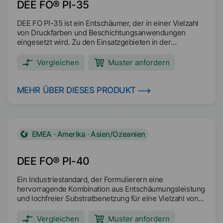
DEE FO® PI-35
DEE FO PI-35 ist ein Entschäumer, der in einer Vielzahl
von Druckfarben und Beschichtungsanwendungen
eingesetzt wird. Zu den Einsatzgebieten in der
Druckfarbenindustrie gehören sowohl das Mahlgut als
auch die endgültigen Druckfarbenformulierungen. DEE
Vergleichen
Muster anfordern
FO PI-35 ist hochwirksam in den meisten Wellpappen-,
Verpackungs-, Umschlag-, Metallic- und
Zeitungsdruckfarben sowie in Beschichtungen für
MEHR ÜBER DIESES PRODUKT
Bodenbeläge. DEE FO PI-35 ist auch als druckseitiger
Entschäumer wirksam.
EMEA · Amerika · Asien/Ozeanien
DEE FO® PI-40
Ein Industriestandard, der Formulierern eine
hervorragende Kombination aus Entschäumungsleistung
und lochfreier Substratbenetzung für eine Vielzahl von
Anwendungen bietet. DEE FO PI-40 kann in den meisten
Druckfarbenanwendungen eingesetzt werden, z. B. in
Vergleichen
Muster anfordern