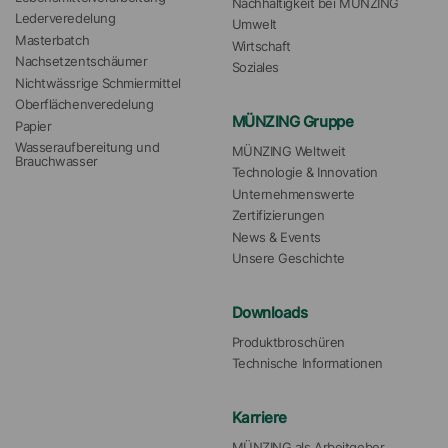
Nachhaltigkeit bei MÜNZING
Lederveredelung
Umwelt
Masterbatch
Wirtschaft
Nachsetzentschäumer
Soziales
Nichtwässrige Schmiermittel
Oberflächenveredelung
MÜNZING Gruppe
Papier
Wasseraufbereitung und 
MÜNZING Weltweit
Brauchwasser
Technologie & Innovation
Unternehmenswerte
Zertifizierungen
News & Events
Unsere Geschichte
Downloads
Produktbroschüren
Technische Informationen
Karriere
MÜNZING als Arbeitgeber