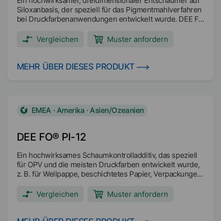
Ein hochwirksamer, dreidimensionaler Entschäumer auf
Siloxanbasis, der speziell für das Pigmentmahlverfahren
bei Druckfarbenanwendungen entwickelt wurde. DEE FO
PG-2 kann auch während des Ablassens zur
zusätzlichen Schaumkontrolle hinzugefügt werden.
Vergleichen
Muster anfordern
MEHR ÜBER DIESES PRODUKT
EMEA · Amerika · Asien/Ozeanien
DEE FO® PI-12
Ein hochwirksames Schaumkontrolladditiv, das speziell
für OPV und die meisten Druckfarben entwickelt wurde,
z. B. für Wellpappe, beschichtetes Papier, Verpackungen,
Filme und Folien.
Vergleichen
Muster anfordern