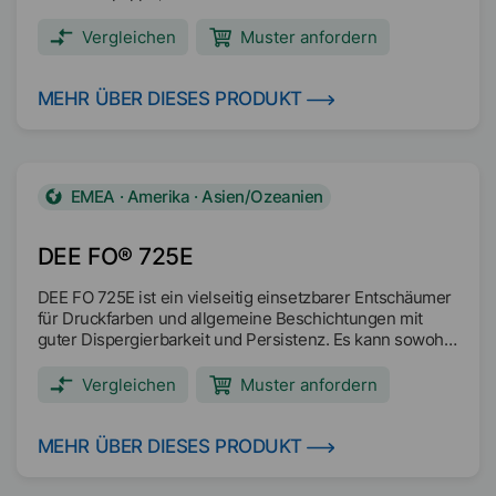
Siebdruckfarbenformulierungen. Bietet auch einen
ausgezeichneten anfänglichen Schaumabbau, wenn es
Vergleichen
Muster anfordern
als Entschäumer auf der Druckseite verwendet wird.
MEHR ÜBER DIESES PRODUKT
EMEA · Amerika · Asien/Ozeanien
DEE FO® 725E
DEE FO 725E ist ein vielseitig einsetzbarer Entschäumer
für Druckfarben und allgemeine Beschichtungen mit
guter Dispergierbarkeit und Persistenz. Es kann sowohl
während der Anwendung als auch als druckseitiger
Schaumreduzierer eingesetzt werden, insbesondere
Vergleichen
Muster anfordern
wenn eine schnelle Schaumreduzierung während der
Rezirkulation erforderlich ist.
MEHR ÜBER DIESES PRODUKT