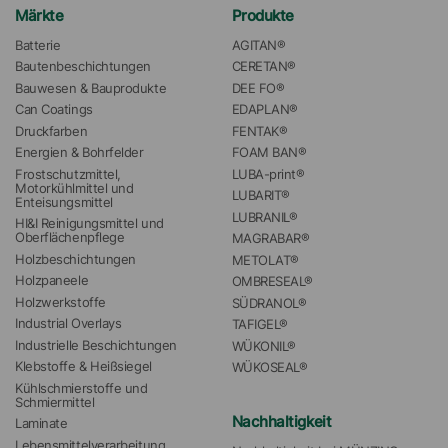
Märkte
Produkte
Batterie
AGITAN®
Bautenbeschichtungen
CERETAN®
Bauwesen & Bauprodukte
DEE FO®
Can Coatings
EDAPLAN®
Druckfarben
FENTAK®
Energien & Bohrfelder
FOAM BAN®
Frostschutzmittel, 
LUBA-print®
Motorkühlmittel und 
LUBARIT®
Enteisungsmittel
LUBRANIL®
HI&I Reinigungsmittel und 
Oberflächenpflege
MAGRABAR®
Holzbeschichtungen
METOLAT®
Holzpaneele
OMBRESEAL®
Holzwerkstoffe
SÜDRANOL®
Industrial Overlays
TAFIGEL®
Industrielle Beschichtungen
WÜKONIL®
Klebstoffe & Heißsiegel
WÜKOSEAL®
Kühlschmierstoffe und 
Schmiermittel
Nachhaltigkeit
Laminate
Lebensmittelverarbeitung