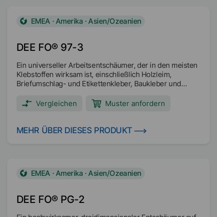
EMEA · Amerika · Asien/Ozeanien
DEE FO® 97-3
Ein universeller Arbeitsentschäumer, der in den meisten
Klebstoffen wirksam ist, einschließlich Holzleim,
Briefumschlag- und Etikettenkleber, Baukleber und
Natur-/Neoprenformulierungen. DEE FO 97-3 ist auch
effizient bei der Dispergierung von Pigmenten und der
Vergleichen
Muster anfordern
Entschäumung von Metallic-Tinten. Der Entschäumer
bietet eine ausgezeichnete Persistenz in OPV,
Holzlacken und einer Vielzahl von industriellen
MEHR ÜBER DIESES PRODUKT
Beschichtungsformulierungen.
EMEA · Amerika · Asien/Ozeanien
DEE FO® PG-2