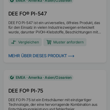
EMEA · Amerika · Asien/Ozeanien
DEE FO® PI-547
DEE FO PI-547 ist ein universelles, ölfreies Produkt, das
für den Einsatz in vielen Industriezweigen entwickelt
wurde, darunter PVOH-Klebstoffe, Beschichtungen mit
hohem Feststoffgehalt und Druckfarben. Zu den
wässrigen Tintensystemen gehören flexible Folien, OPV
Vergleichen
Muster anfordern
und Metallic.
MEHR ÜBER DIESES PRODUKT
EMEA · Amerika · Asien/Ozeanien
DEE FO® PI-75
DEE FO PI-75 ist ein Entschäumer mit einzigartiger
Technologie, der eine hervorragende Kombination aus
Entschäumungsleistung und fehlerfreier