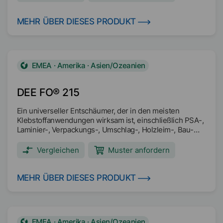
Kosten-Nutzen-Verhältnis in vielen
Klebstoffanwendungen, wie PSA, Laminierung,
Verpackung, Umschläge und Etiketten, und Bau-
MEHR ÜBER DIESES PRODUKT
Formulierungen.
EMEA · Amerika · Asien/Ozeanien
DEE FO® 215
Ein universeller Entschäumer, der in den meisten
Klebstoffanwendungen wirksam ist, einschließlich PSA-,
Laminier-, Verpackungs-, Umschlag-, Holzleim-, Bau-
und Natur-/Neoprenformulierungen. DEE FO 215 kann in
OPV, Emulsionspolymeren aller Art und Hochglanz-
Vergleichen
Muster anfordern
Industrielacken verwendet werden.
MEHR ÜBER DIESES PRODUKT
EMEA · Amerika · Asien/Ozeanien