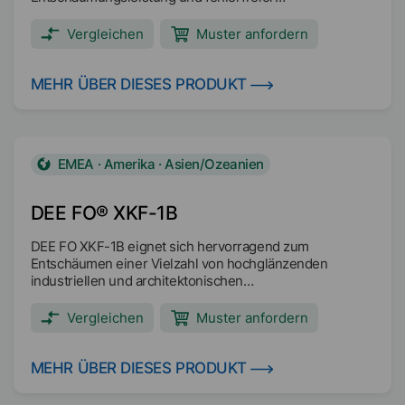
Substratbenetzung in OPV- und den meisten
Druckfarbenanwendungen bietet. Besonders wirksam in
Vergleichen
Muster anfordern
Formulierungen für Wellpappe, Verpackungen,
Umschläge, Filme und Folien sowie
Zeitungsdruckfarben.
MEHR ÜBER DIESES PRODUKT
EMEA · Amerika · Asien/Ozeanien
DEE FO® XKF-1B
DEE FO XKF-1B eignet sich hervorragend zum
Entschäumen einer Vielzahl von hochglänzenden
industriellen und architektonischen
Beschichtungsanwendungen.
Vergleichen
Muster anfordern
MEHR ÜBER DIESES PRODUKT