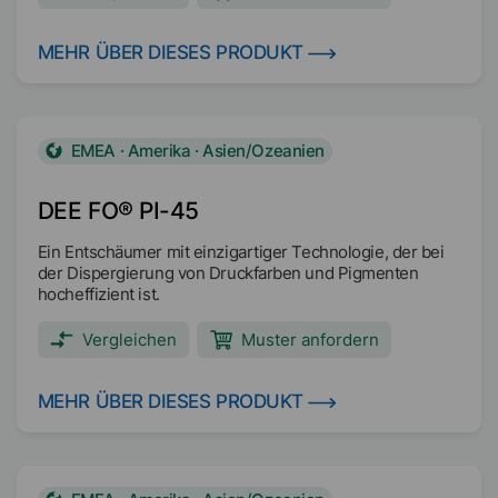
Wellpappe, Verpackungen, Film/Folie, beschichtetem
Papier und Siebdruckfarben. Der Entschäumer ist auch
in einer Vielzahl von OPV, Emulsionspolymeren,
MEHR ÜBER DIESES PRODUKT
Industrielacken, Holzbeschichtungen und Klebstoffen
hochwirksam.
EMEA · Amerika · Asien/Ozeanien
DEE FO® PI-45
Ein Entschäumer mit einzigartiger Technologie, der bei
der Dispergierung von Druckfarben und Pigmenten
hocheffizient ist.
Vergleichen
Muster anfordern
MEHR ÜBER DIESES PRODUKT