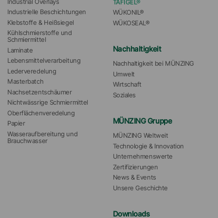
Industrial Overlays
TAFIGEL®
Industrielle Beschichtungen
WÜKONIL®
Klebstoffe & Heißsiegel
WÜKOSEAL®
Kühlschmierstoffe und 
Schmiermittel
Nachhaltigkeit
Laminate
Lebensmittelverarbeitung
Nachhaltigkeit bei MÜNZING
Lederveredelung
Umwelt
Masterbatch
Wirtschaft
Nachsetzentschäumer
Soziales
Nichtwässrige Schmiermittel
Oberflächenveredelung
MÜNZING Gruppe
Papier
Wasseraufbereitung und 
MÜNZING Weltweit
Brauchwasser
Technologie & Innovation
Unternehmenswerte
Zertifizierungen
News & Events
Unsere Geschichte
Downloads