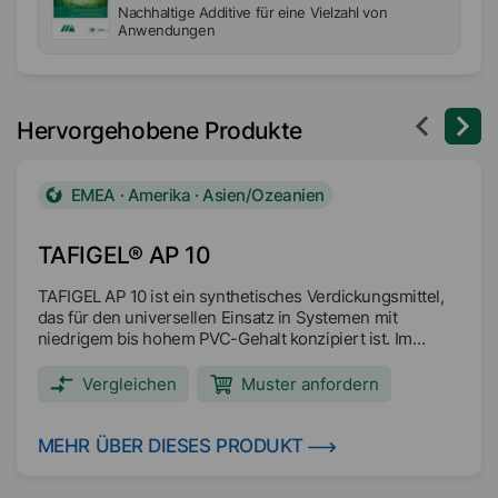
Nachhaltige Additive für eine Vielzahl von
Anwendungen
Hervorgehobene Produkte
EMEA · Amerika · Asien/Ozeanien
TAFIGEL® AP 10
TAFIGEL AP 10 ist ein synthetisches Verdickungsmittel,
das für den universellen Einsatz in Systemen mit
niedrigem bis hohem PVC-Gehalt konzipiert ist. Im
Vergleich zu herkömmlichen HASE-Verdickern weist er
einen stärkeren assoziativen Verdickungscharakter auf.
Vergleichen
Muster anfordern
TAFIGEL AP 10 benötigt für eine optimale Wirksamkeit
einen alkalischen pH-Wert (>8).
MEHR ÜBER DIESES PRODUKT