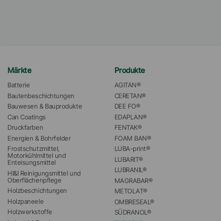
Märkte
Produkte
Batterie
AGITAN®
Bautenbeschichtungen
CERETAN®
Bauwesen & Bauprodukte
DEE FO®
Can Coatings
EDAPLAN®
Druckfarben
FENTAK®
Energien & Bohrfelder
FOAM BAN®
Frostschutzmittel, 
LUBA-print®
Motorkühlmittel und 
LUBARIT®
Enteisungsmittel
LUBRANIL®
HI&I Reinigungsmittel und 
Oberflächenpflege
MAGRABAR®
Holzbeschichtungen
METOLAT®
Holzpaneele
OMBRESEAL®
Holzwerkstoffe
SÜDRANOL®