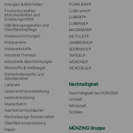
Energien & Bohrfelder
FOAM BAN®
Frostschutzmittel, 
LUBA-print®
Motorkühlmittel und 
LUBARIT®
Enteisungsmittel
LUBRANIL®
HI&I Reinigungsmittel und 
Oberflächenpflege
MAGRABAR®
Holzbeschichtungen
METOLAT®
Holzpaneele
OMBRESEAL®
Holzwerkstoffe
SÜDRANOL®
Industrial Overlays
TAFIGEL®
Industrielle Beschichtungen
WÜKONIL®
Klebstoffe & Heißsiegel
WÜKOSEAL®
Kühlschmierstoffe und 
Schmiermittel
Nachhaltigkeit
Laminate
Lebensmittelverarbeitung
Nachhaltigkeit bei MÜNZING
Lederveredelung
Umwelt
Masterbatch
Wirtschaft
Nachsetzentschäumer
Soziales
Nichtwässrige Schmiermittel
Oberflächenveredelung
MÜNZING Gruppe
Papier