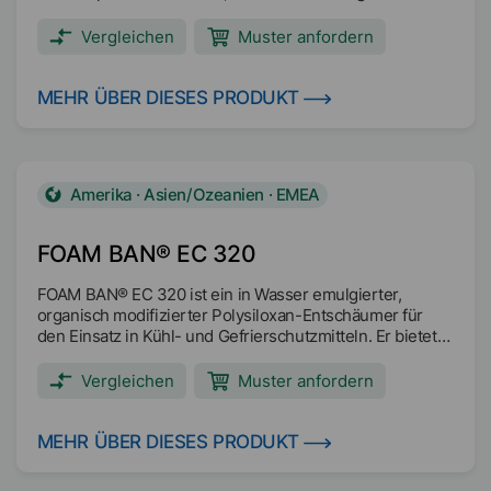
Verträglichkeit mit Frostschutzmittelkonzentraten und
deren anschließenden Verdünnungen in Glykol oder
Vergleichen
Muster anfordern
Wasser zu gewährleisten. Er bietet eine hervorragende
Schaumkontrolle im Standard-Frostschutzmittel-
Schaumtest nach ASTM D1881.
MEHR ÜBER DIESES PRODUKT
Hauptanwendungsbereiche: OAT-Frostschutzmittel
Herkömmliche Frostschutzmittel Hybrid-
Frostschutzmittel
Amerika · Asien/Ozeanien · EMEA
FOAM BAN® EC 320
FOAM BAN® EC 320 ist ein in Wasser emulgierter,
organisch modifizierter Polysiloxan-Entschäumer für
den Einsatz in Kühl- und Gefrierschutzmitteln. Er bietet
eine ausgezeichnete Kompatibilität mit einer Vielzahl von
Flüssigkeiten und sorgt für eine hervorragende
Vergleichen
Muster anfordern
Schaumkontrolle sowohl während des Abfüllvorgangs
als auch bei der Anwendung (ASTM D1881).
Hauptanwendungen: Kühlmittel mit Frostschutzmittel
MEHR ÜBER DIESES PRODUKT
Batterie-Kühlmittel Motorkühlmittel
Wärmeübertragungsflüssigkeiten