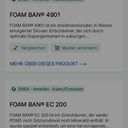
FOAM BAN® 4901
FOAM BAN® 4901 ist ein dreidimensionaler, in Wasser
emulgierter Siloxan-Entschäumer, der sich durch
optimale Dispergierbarkeit in wässrigen
Industrieflüssigkeiten auszeichnet. Er ist in erster Linie
als tankseitiger Entschäumer konzipiert, der sowohl eine
Vergleichen
Muster anfordern
schnelle anfängliche Schaumunterdrückung als auch
eine lang anhaltende Entschäumungswirkung
gewährleistet. Hauptanwendungsbereiche:
MEHR ÜBER DIESES PRODUKT
Metallbearbeitungsflüssigkeiten Industriereiniger
Abwassersysteme
EMEA · Amerika · Asien/Ozeanien
FOAM BAN® EC 200
FOAM BAN® EC 200 ist ein Entschäumer, der weder
PDMS noch Siliziumdioxid noch Mineralöl enthält. Er
wurde speziell entwickelt, um eine hervorragende