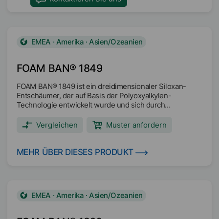
EMEA · Amerika · Asien/Ozeanien
FOAM BAN® 1849
FOAM BAN® 1849 ist ein dreidimensionaler Siloxan-
Entschäumer, der auf Basis der Polyoxyalkylen-
Technologie entwickelt wurde und sich durch
hervorragende Verträglichkeit sowie
Entschäumungsvermögen in einer Vielzahl wässriger
Vergleichen
Muster anfordern
Anwendungen auszeichnet. Hauptanwendungsbereiche:
Halbsynthetische Metallbearbeitungsflüssigkeiten (mit
hohem und niedrigem Ölgehalt) Synthetische
MEHR ÜBER DIESES PRODUKT
Metallbearbeitungsflüssigkeiten Lösliche Öl-
Metallbearbeitungsflüssigkeiten Frostschutz-Kühlmittel
Hydraulikflüssigkeiten mit hohem Wassergehalt und auf
Wasser-Glykol-Basis Industriereiniger
EMEA · Amerika · Asien/Ozeanien