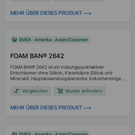
Anwendungen auszeichnet. Hauptanwendungsbereiche:
Halbsynthetische Metallbearbeitungsflüssigkeiten (mit
hohem und niedrigem Ölgehalt) Synthetische
MEHR ÜBER DIESES PRODUKT
Metallbearbeitungsflüssigkeiten Lösliche Öl-
Metallbearbeitungsflüssigkeiten Frostschutz-Kühlmittel
Hydraulikflüssigkeiten mit hohem Wasseranteil und auf
Wasser-Glykol-Basis Industriereiniger
EMEA · Amerika · Asien/Ozeanien
FOAM BAN® 2642
FOAM BAN® 2642 ist ein trübungspunktaktiver
Entschäumer ohne Silikon, Kieselsäure (Silica) und
Mineralöl. Hauptanwendungsbereiche: Industriereiniger
Anwendungen mit extremen pH-Werten
Vergleichen
Muster anfordern
MEHR ÜBER DIESES PRODUKT
EMEA · Amerika · Asien/Ozeanien