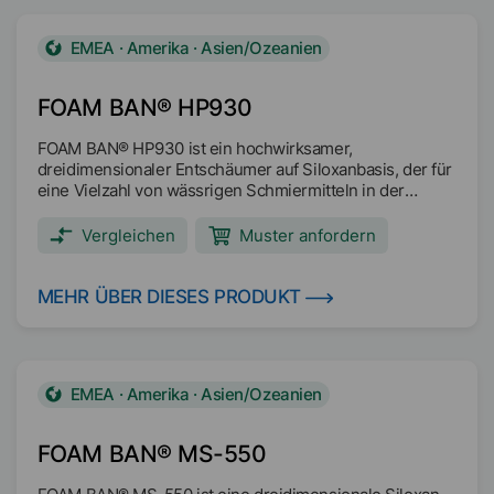
EMEA · Amerika · Asien/Ozeanien
FOAM BAN® HP930
FOAM BAN® HP930 ist ein hochwirksamer,
dreidimensionaler Entschäumer auf Siloxanbasis, der für
eine Vielzahl von wässrigen Schmiermitteln in der
Metallbearbeitung entwickelt wurde.
Hauptanwendungsbereiche: Halbsynthetische
Vergleichen
Muster anfordern
Metallbearbeitungsflüssigkeiten (mit hohem und
niedrigem Ölgehalt) Synthetische
Metallbearbeitungsflüssigkeiten Lösliche Öl-
MEHR ÜBER DIESES PRODUKT
Metallbearbeitungsflüssigkeiten Frostschutz-Kühlmittel
Hydraulikflüssigkeiten mit hohem Wasseranteil und auf
Wasser-Glykol-Basis Industriereiniger
EMEA · Amerika · Asien/Ozeanien
FOAM BAN® MS-550