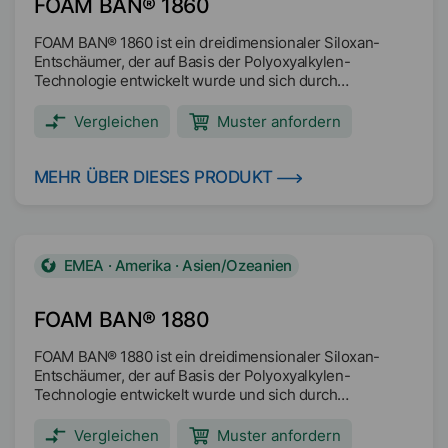
FOAM BAN® 1860
FOAM BAN® 1860 ist ein dreidimensionaler Siloxan-
Entschäumer, der auf Basis der Polyoxyalkylen-
Technologie entwickelt wurde und sich durch
hervorragende Verträglichkeit sowie
Entschäumungsvermögen in einer Vielzahl wässriger
Vergleichen
Muster anfordern
Anwendungen auszeichnet. Hauptanwendungsbereiche:
Halbsynthetische Metallbearbeitungsflüssigkeiten (mit
hohem und niedrigem Ölgehalt) Synthetische
MEHR ÜBER DIESES PRODUKT
Metallbearbeitungsflüssigkeiten Lösliche Öl-
Metallbearbeitungsflüssigkeiten Frostschutz-Kühlmittel
Hydraulikflüssigkeiten mit hohem Wasseranteil und auf
Wasser-Glykol-Basis Reinigungsmittel Industriereiniger
EMEA · Amerika · Asien/Ozeanien
FOAM BAN® 1880
FOAM BAN® 1880 ist ein dreidimensionaler Siloxan-
Entschäumer, der auf Basis der Polyoxyalkylen-
Technologie entwickelt wurde und sich durch
hervorragende Verträglichkeit sowie
Entschäumungsvermögen in einer Vielzahl wässriger
Vergleichen
Muster anfordern