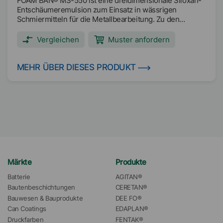
FOAM BAN® MS-550 ist eine dreidimensionale Siloxan-
Entschäumeremulsion zum Einsatz in wässrigen
Schmiermitteln für die Metallbearbeitung. Zu den
Hauptanwendungsbereichen zählen lösliche Öle,
halbsynthetische Flüssigkeiten und industrielle
Vergleichen
Muster anfordern
Reinigungsmittel. Hauptanwendungsbereiche:
Halbsynthetische Metallbearbeitungsflüssigkeiten (mit
hohem und niedrigem Ölgehalt) Synthetische
MEHR ÜBER DIESES PRODUKT
Metallbearbeitungsflüssigkeiten Industriereiniger
Märkte
Produkte
Batterie
AGITAN®
Bautenbeschichtungen
CERETAN®
Bauwesen & Bauprodukte
DEE FO®
Can Coatings
EDAPLAN®
Druckfarben
FENTAK®