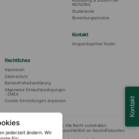
Ausbildung & Studium bei 
MÜNZING
Studierende
Bewerbungsprozess
Kontakt
Ansprechpartner finden
Rechtliches
Impressum
Datenschutz
Barrierefreiheitserklärung
Allgemeine Einkaufsbedingungen 
- EMEA
Kontakt
Cookie-Einstellungen anpassen
ookies
© 2026 Münzing Chemie GmbH. Alle Recht vorbehalten.
Unsere Angebote richten sich ausschließlich an Geschäftskunden.
en jederzeit ändern. Wir
nste für: