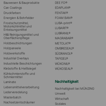
Bauwesen & Bauprodukte
DEE FO®
Can Coatings
EDAPLAN®
Druckfarben
FENTAK®
Energien & Bohrfelder
FOAM BAN®
Frostschutzmittel, 
LUBA-print®
Motorkühlmittel und 
LUBARIT®
Enteisungsmittel
LUBRANIL®
HI&I Reinigungsmittel und 
Oberflächenpflege
MAGRABAR®
Holzbeschichtungen
METOLAT®
Holzpaneele
OMBRESEAL®
Holzwerkstoffe
SÜDRANOL®
Industrial Overlays
TAFIGEL®
Industrielle Beschichtungen
WÜKONIL®
Klebstoffe & Heißsiegel
WÜKOSEAL®
Kühlschmierstoffe und 
Schmiermittel
Nachhaltigkeit
Laminate
Lebensmittelverarbeitung
Nachhaltigkeit bei MÜNZING
Lederveredelung
Umwelt
Masterbatch
Wirtschaft
Nachsetzentschäumer
Soziales