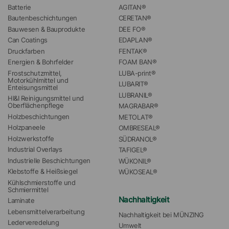
Batterie
AGITAN®
Bautenbeschichtungen
CERETAN®
Bauwesen & Bauprodukte
DEE FO®
Can Coatings
EDAPLAN®
Druckfarben
FENTAK®
Energien & Bohrfelder
FOAM BAN®
Frostschutzmittel, 
LUBA-print®
Motorkühlmittel und 
LUBARIT®
Enteisungsmittel
LUBRANIL®
HI&I Reinigungsmittel und 
Oberflächenpflege
MAGRABAR®
Holzbeschichtungen
METOLAT®
Holzpaneele
OMBRESEAL®
Holzwerkstoffe
SÜDRANOL®
Industrial Overlays
TAFIGEL®
Industrielle Beschichtungen
WÜKONIL®
Klebstoffe & Heißsiegel
WÜKOSEAL®
Kühlschmierstoffe und 
Schmiermittel
Nachhaltigkeit
Laminate
Lebensmittelverarbeitung
Nachhaltigkeit bei MÜNZING
Lederveredelung
Umwelt