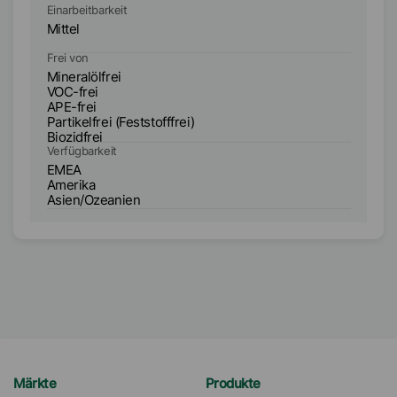
Einarbeitbarkeit
Ei
Mittel
Le
Frei von
Fr
Mineralölfrei
Mi
VOC-frei
VO
APE-frei
AP
Partikelfrei (Feststofffrei)
Pa
Biozidfrei
Verfügbarkeit
Ve
EMEA
E
Amerika
A
Asien/Ozeanien
A
Märkte
Produkte