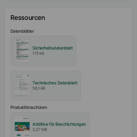
APE-frei
Partikelfrei (Feststofffrei)
Ressourcen
Biozidfrei
Datenblätter
Verfügbarkeit
EMEA
Amerika
Sicherheitsdatenblatt
173 kB
Asien/Ozeanien
Technisches Datenblatt
58,1 kB
Produktbroschüren
Additive für Beschichtungen
2,07 MB