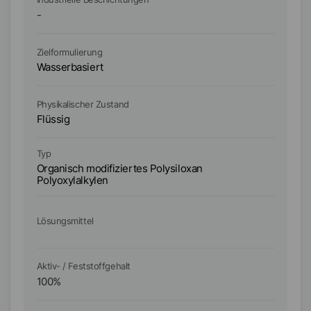
-
D
Zielformulierung
Zi
Wasserbasiert
Wa
Physikalischer Zustand
Ph
Flüssig
Fl
Ty
Typ
T
Organisch modifiziertes Polysiloxan
Or
Polyoxylalkylen
Po
Wä
Lö
Lösungsmittel
W
Aktiv- / Feststoffgehalt
Ak
100
%
4