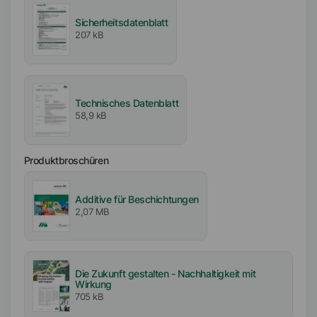
Sicherheitsdatenblatt
Typ
207 kB
Mineralöl
Aktiv- / Feststoffgehalt
100
%
Technisches Datenblatt
58,9 kB
Einarbeitbarkeit
Mittel
Produktbroschüren
Frei von
Silikonfrei
Additive für Beschichtungen
2,07 MB
Verfügbarkeit
EMEA
Amerika
Die Zukunft gestalten - Nachhaltigkeit mit
Asien/Ozeanien
Wirkung
705 kB