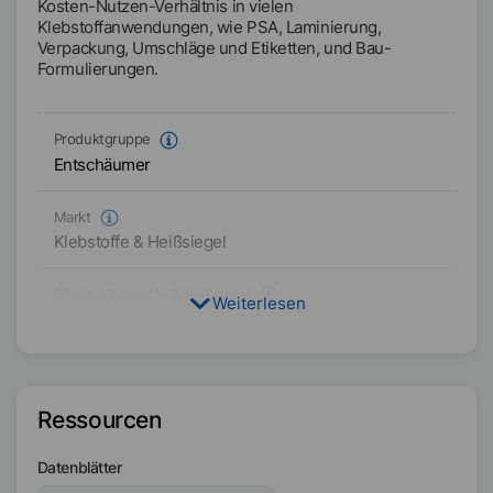
Kosten-Nutzen-Verhältnis in vielen
Klebstoffanwendungen, wie PSA, Laminierung,
Verpackung, Umschläge und Etiketten, und Bau-
Formulierungen.
Produktgruppe
Entschäumer
Markt
Klebstoffe & Heißsiegel
Effekt:
Klebstoffe & Heißsiegel
Weiterlesen
DP
Zielformulierung
Wasserbasiert
Ressourcen
Physikalischer Zustand
Datenblätter
Flüssig