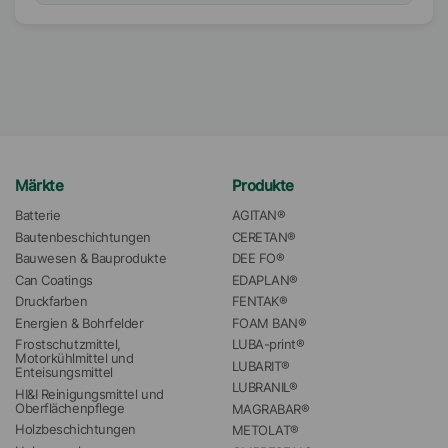
Märkte
Produkte
Batterie
AGITAN®
Bautenbeschichtungen
CERETAN®
Bauwesen & Bauprodukte
DEE FO®
Can Coatings
EDAPLAN®
Druckfarben
FENTAK®
Energien & Bohrfelder
FOAM BAN®
Frostschutzmittel, 
LUBA-print®
Motorkühlmittel und 
LUBARIT®
Enteisungsmittel
LUBRANIL®
HI&I Reinigungsmittel und 
Oberflächenpflege
MAGRABAR®
Holzbeschichtungen
METOLAT®