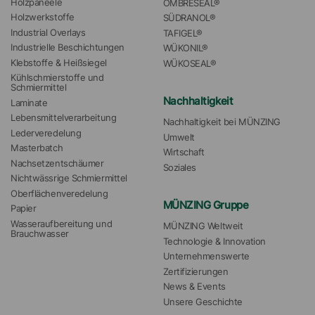
Holzpaneele
OMBRESEAL®
Holzwerkstoffe
SÜDRANOL®
Industrial Overlays
TAFIGEL®
Industrielle Beschichtungen
WÜKONIL®
Klebstoffe & Heißsiegel
WÜKOSEAL®
Kühlschmierstoffe und 
Schmiermittel
Nachhaltigkeit
Laminate
Lebensmittelverarbeitung
Nachhaltigkeit bei MÜNZING
Lederveredelung
Umwelt
Masterbatch
Wirtschaft
Nachsetzentschäumer
Soziales
Nichtwässrige Schmiermittel
Oberflächenveredelung
MÜNZING Gruppe
Papier
Wasseraufbereitung und 
MÜNZING Weltweit
Brauchwasser
Technologie & Innovation
Unternehmenswerte
Zertifizierungen
News & Events
Unsere Geschichte