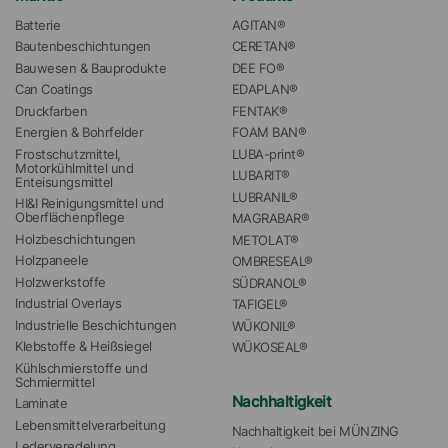
Batterie
AGITAN®
Bautenbeschichtungen
CERETAN®
Bauwesen & Bauprodukte
DEE FO®
Can Coatings
EDAPLAN®
Druckfarben
FENTAK®
Energien & Bohrfelder
FOAM BAN®
Frostschutzmittel, 
LUBA-print®
Motorkühlmittel und 
LUBARIT®
Enteisungsmittel
LUBRANIL®
HI&I Reinigungsmittel und 
Oberflächenpflege
MAGRABAR®
Holzbeschichtungen
METOLAT®
Holzpaneele
OMBRESEAL®
Holzwerkstoffe
SÜDRANOL®
Industrial Overlays
TAFIGEL®
Industrielle Beschichtungen
WÜKONIL®
Klebstoffe & Heißsiegel
WÜKOSEAL®
Kühlschmierstoffe und 
Schmiermittel
Nachhaltigkeit
Laminate
Lebensmittelverarbeitung
Nachhaltigkeit bei MÜNZING
Lederveredelung