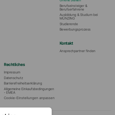
Offene Stellen
Berufseinsteiger & 
Berufserfahrene
Ausbildung & Studium bei 
MÜNZING
Studierende
Bewerbungsprozess
Kontakt
Ansprechpartner finden
Rechtliches
Impressum
Datenschutz
Barrierefreiheitserklärung
Allgemeine Einkaufsbedingungen 
- EMEA
Cookie-Einstellungen anpassen