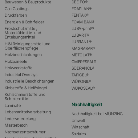
Bauwesen & Bauprodukte
DEE FO®
Can Coatings
EDAPLAN®
Druckfarben
FENTAK®
Energien & Bohrfelder
FOAM BAN®
Frostschutzmittel, 
LUBA-print®
Motorkühlmittel und 
LUBARIT®
Enteisungsmittel
LUBRANIL®
HI&I Reinigungsmittel und 
Oberflächenpflege
MAGRABAR®
Holzbeschichtungen
METOLAT®
Holzpaneele
OMBRESEAL®
Holzwerkstoffe
SÜDRANOL®
Industrial Overlays
TAFIGEL®
Industrielle Beschichtungen
WÜKONIL®
Klebstoffe & Heißsiegel
WÜKOSEAL®
Kühlschmierstoffe und 
Schmiermittel
Nachhaltigkeit
Laminate
Lebensmittelverarbeitung
Nachhaltigkeit bei MÜNZING
Lederveredelung
Umwelt
Masterbatch
Wirtschaft
Nachsetzentschäumer
Soziales