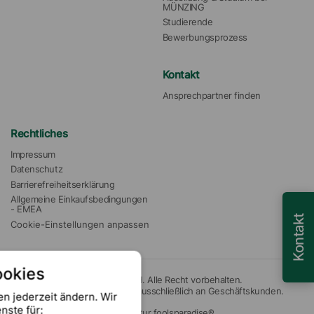
MÜNZING
Studierende
Bewerbungsprozess
Kontakt
Ansprechpartner finden
Rechtliches
Impressum
Datenschutz
Barrierefreiheitserklärung
Allgemeine Einkaufsbedingungen 
- EMEA
Kontakt
Cookie-Einstellungen anpassen
ookies
© 2026 Münzing Chemie GmbH. Alle Recht vorbehalten.
Unsere Angebote richten sich ausschließlich an Geschäftskunden.
en jederzeit ändern. Wir
nste für:
Website erstellt von Digitalagentur foolsparadise®