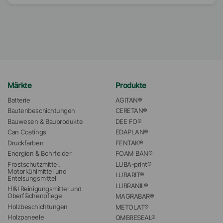
Märkte
Produkte
Batterie
AGITAN®
Bautenbeschichtungen
CERETAN®
Bauwesen & Bauprodukte
DEE FO®
Can Coatings
EDAPLAN®
Druckfarben
FENTAK®
Energien & Bohrfelder
FOAM BAN®
Frostschutzmittel, 
LUBA-print®
Motorkühlmittel und 
LUBARIT®
Enteisungsmittel
LUBRANIL®
HI&I Reinigungsmittel und 
Oberflächenpflege
MAGRABAR®
Holzbeschichtungen
METOLAT®
Holzpaneele
OMBRESEAL®