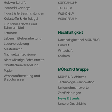
Holzwerkstoffe
SÜDRANOL®
Industrial Overlays
TAFIGEL®
Industrielle Beschichtungen
WÜKONIL®
Klebstoffe & Heißsiegel
WÜKOSEAL®
Kühlschmierstoffe und 
Schmiermittel
Nachhaltigkeit
Laminate
Lebensmittelverarbeitung
Nachhaltigkeit bei MÜNZING
Lederveredelung
Umwelt
Masterbatch
Wirtschaft
Nachsetzentschäumer
Soziales
Nichtwässrige Schmiermittel
Oberflächenveredelung
MÜNZING Gruppe
Papier
Wasseraufbereitung und 
MÜNZING Weltweit
Brauchwasser
Technologie & Innovation
Unternehmenswerte
Zertifizierungen
News & Events
Unsere Geschichte