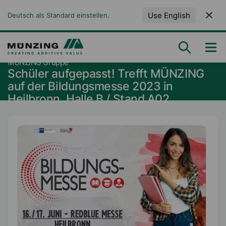
Use English
Deutsch als Standard einstellen.
MÜNZING Gruppe
Schüler aufgepasst! Trefft MÜNZING
auf der Bildungsmesse 2023 in
Heilbronn, Halle B / Stand A02