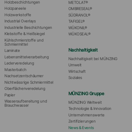
Holzbeschichtungen
METOLAT®
Holzpaneele
OMBRESEAL®
Holzwerkstoffe
SÜDRANOL®
Industrial Overlays
TAFIGEL®
Industrielle Beschichtungen
WÜKONIL®
Klebstoffe & Heißsiegel
WÜKOSEAL®
Kühlschmierstoffe und 
Schmiermittel
Nachhaltigkeit
Laminate
Lebensmittelverarbeitung
Nachhaltigkeit bei MÜNZING
Lederveredelung
Umwelt
Masterbatch
Wirtschaft
Nachsetzentschäumer
Soziales
Nichtwässrige Schmiermittel
Oberflächenveredelung
MÜNZING Gruppe
Papier
Wasseraufbereitung und 
MÜNZING Weltweit
Brauchwasser
Technologie & Innovation
Unternehmenswerte
Zertifizierungen
News & Events