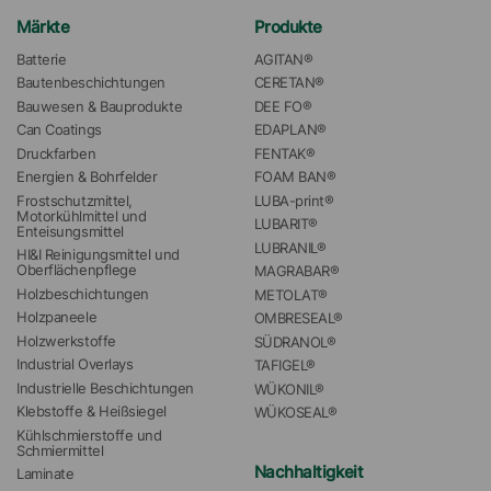
Märkte
Produkte
Batterie
AGITAN®
Bautenbeschichtungen
CERETAN®
Bauwesen & Bauprodukte
DEE FO®
Can Coatings
EDAPLAN®
Druckfarben
FENTAK®
Energien & Bohrfelder
FOAM BAN®
Frostschutzmittel, 
LUBA-print®
Motorkühlmittel und 
LUBARIT®
Enteisungsmittel
LUBRANIL®
HI&I Reinigungsmittel und 
Oberflächenpflege
MAGRABAR®
Holzbeschichtungen
METOLAT®
Holzpaneele
OMBRESEAL®
Holzwerkstoffe
SÜDRANOL®
Industrial Overlays
TAFIGEL®
Industrielle Beschichtungen
WÜKONIL®
Klebstoffe & Heißsiegel
WÜKOSEAL®
Kühlschmierstoffe und 
Schmiermittel
Nachhaltigkeit
Laminate